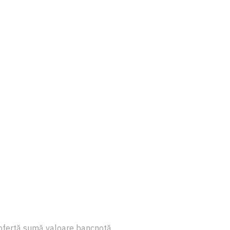
s ofertă sumă valoare bancnotă