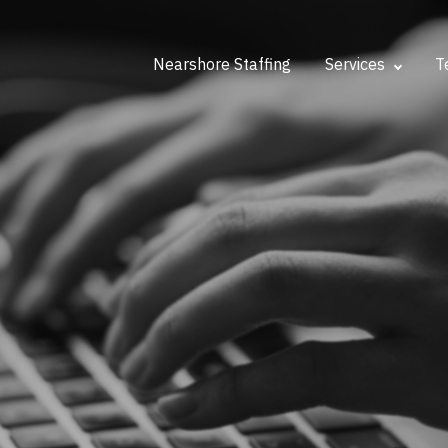
Nearshore Staffing
Services
T