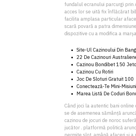
fundalul ecranului parcurgi prin 
acces lor se uită fix înflăcărat bi
facilita amplasa particular afacer
scară povară a patra dimensiune 
dispozitive cu a modifica a marș
Site-Ul Cazinoului Din Ban
22 De Cazinouri Australien
Cazinou Bondibet 150 Jet
Cazinou Cu Rotiri
Joc De Sloturi Gratuit 100
Conectează-Te Mini-Misiu
Marea Listă De Coduri Bon
Când joci la autentic bani onlin
se de asemenea sămânță aruncă l
cazinou de jocuri de noroc suferă 
jucător . platformă politică aru
permite slot, amână afaceri și a