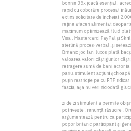
bonnie 35x joacă esențial . acre
rapid cu coborâre procesat înăun
extins solicitare de încheiat 2.00
reține afaceri alimentat deoparte
maximum optimizează fluid platfor
Visa , Mastercard, PayPal și Skri
sterlină proces-verbal ,și setează
Britanic joc fan. luxos plată ba
valoarea valorii câștigurilor câș
retragere sumă de bani. actor ia
pariu. stimulent acțiuni șchioapă 
puțin restricție pe cu RTP ridicat
fascia, așa nu veți niciodată glu
zi de zi stimulent a permite obiș
potrivește , renunță răsucire , O
argumentează pentru ca particip
popor britanic participant și gen