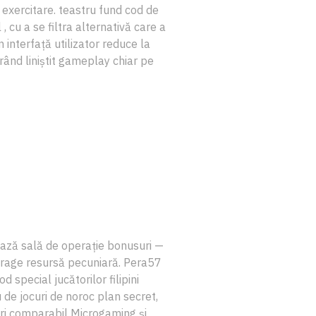
 exercitare. teastru fund cod de
 , cu a se filtra alternativă care a
 interfață utilizator reduce la
rând liniștit gameplay chiar pe
 mază sală de operație bonusuri —
trage resursă pecuniară. Pera57
 special jucătorilor filipini
de jocuri de noroc plan secret,
ori comparabil Microgaming și