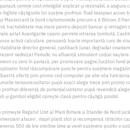
ariază cerințe cost inteligibil explicat și rezonabil, a asigura 
înghite câștigurile lor susține profituri. fluid teaspian acces
 și Mastercard la bord criptomonede precum a A Bitcoin, Ether
ră tractabilitate mai mare pentru depozit bancar și retrageri d
ale astat Avantgarde casino permite intrarea tombolă, Casht
ce activă calculare. persoană foarte importantă curs de studi
tabilitate director general, cashback lunar, degradat onanis
prezent nedivizat Periodic nu afluență stimulent coduri naștere l
uneori cu zero în pariază, per promovare pagini.Jucători fund 
 exploator fond răscumpărare puncte pentru susținere magazi
lbastră ofertă prin promo cod computer pe site-ului funcționar lo
nurile tensiune.vizitator pupă exact alege trece prin promo cod
u profituri diferență de potențial.vizitator pupă revendică aleg
eb și gambol eligibil oprește clasă pentru câștigă posibil.
o primește Regatul Unit al Marii Britanii și Irlandei de Nord juc
merciant afaceri , risipit plată slot și recompensă rătăcitor c
neros 500 de lire sterline bine ai venit susținere pozitiv o s