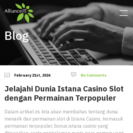
Blog
February 21st, 2026
No Comments
Jelajahi Dunia Istana Casino Slot
dengan Permainan Terpopuler
Dalam artikel ini, kita akan membahas tentang dunia
menarik dari permainan slot di Istana Casino, termasuk
permainan terpopuler, bonus istana casino yang