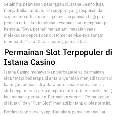
Selain itu, pelayanan pelanggan di Istana Casino juga
menjadi nilai tambah. Tim support yang responsif dan
siap membantu kapan saja menjadi jaminan bagi para
pemain untuk tidak merasa kesepian saat menghadapi
kendala. “Saya pernah mengalami masalah saat
melakukan deposit dan customer service-nya sangat
membantu,” ujar Clara, seorang pemain baru.
Permainan Slot Terpopuler di
Istana Casino
Istana Casino menawarkan berbagai jenis permainan
slot, tetapi beberapa di antaranya telah menjadi favorit di
kalangan pemain. Di antara permainan-permainan ini,
slot dengan tema petualangan dan karakter ikonik sering
kali menarik perhatian. Permainan seperti “Petualangan
di Hutan” dan “Putri Slot” menjadi bintang di platform ini.
Berdasarkan survei yang dilakukan, pemain menyukai