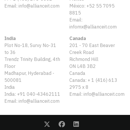
Email: info@allianceit.com
México: +52 55 7095
8815
Email:
infomx@allianceit.com
India
Canada
Plot No-18, Survy No-31
201 - 70 East Beaver
to 36
Creek Road
Trendz Trinity Building, 4th
Richmond Hill
Floor
ON L4B 3B2
Madhapur, Hyderabad -
Canada
500081
Canada: + 1 (416) 613
India
2975 x 8
India: +91 040-43462111
Email: info@allianceit.com
Email: info@allianceit.com