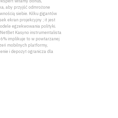
 ekspert witamy bonus,
ka, aby przyjść odmrożone
wnością siebie. Kilku gigantów
 ekran projekcyjny ; it jest
odele egzekwowania polityki.
K NetBet Kasyno instrumentalista
 96% implikuje to w powtarzanej
dzeń mobilnych platformy,
nie i depozyt ogranicza dla