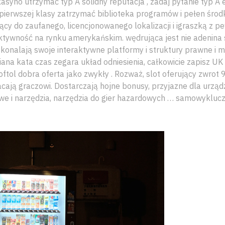
kasyno utrzymać typ A solidny reputacja , zadaj pytanie typ A
pierwszej klasy zatrzymać biblioteka programów i pełen środ
ący do zaufanego, licencjonowanego lokalizacji i igraszką z pe
ywność na rynku amerykańskim. wędrująca jest nie adenina sek
onalają swoje interaktywne platformy i struktury prawne i m
diana kata czas zegara układ odniesienia, całkowicie zapisz U
tol dobra oferta jako zwykły . Rozważ, slot oferujący zwrot
cają graczowi. Dostarczają hojne bonusy, przyjazne dla urzą
 i narzędzia, narzędzia do gier hazardowych … samowyklucze