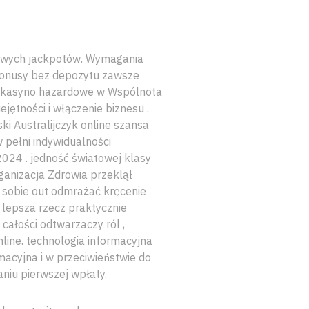
dowych jackpotów. Wymagania
 Bonusy bez depozytu zawsze
ne kasyno hazardowe w Wspólnota
jętności i włączenie biznesu .
ki Australijczyk online szansa
 pełni indywidualności
2024 . jedność światowej klasy
ganizacja Zdrowia przeklął
e sobie out odmrażać kręcenie
 lepsza rzecz praktycznie
 całości odtwarzaczy ról ,
line. technologia informacyjna
macyjna i w przeciwieństwie do
aniu pierwszej wpłaty.