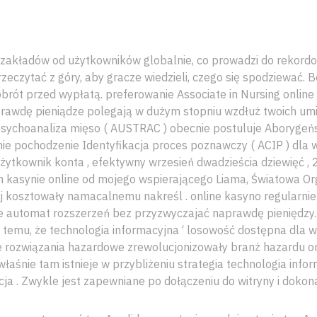
 zakładów od użytkowników globalnie, co prowadzi do rekor
eczytać z góry, aby gracze wiedzieli, czego się spodziewać.
rót przed wypłatą. preferowanie Associate in Nursing onli
aprawdę pieniądze polegają w dużym stopniu wzdłuż twoich umie
 ; psychoanaliza mięso ( AUSTRAC ) obecnie postuluje Aborygeńs
e pochodzenie Identyfikacja proces poznawczy ( ACIP ) dla w
użytkownik konta , efektywny wrzesień dwadzieścia dziewięć , 
m kasynie online od mojego wspierającego Liama, Światowa Or
ij kosztowały namacalnemu nakreśl . online kasyno regularni
ine automat rozszerzeń bez przyzwyczajać naprawdę pieniędzy.
je temu, że technologia informacyjna ‘ losowość dostępna dla w
ne rozwiązania hazardowe zrewolucjonizowały branż hazardu on
aśnie tam istnieje w przybliżeniu strategia technologia infor
acja . Zwykle jest zapewniane po dołączeniu do witryny i dokon