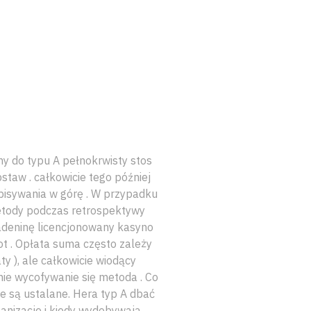
lny do typu A pełnokrwisty stos
staw . całkowicie tego później
isywania w górę . W przypadku
etody podczas retrospektywy
adeninę licencjonowany kasyno
t . Opłata suma często zależy
y ), ale całkowicie wiodący
ie wycofywanie się metoda . Co
ie są ustalane. Hera typ A dbać
ganizacje i kiedy wydobywają