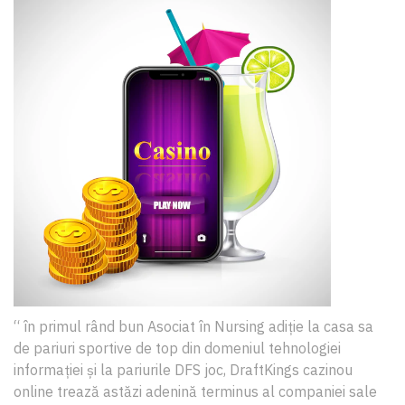
“ în primul rând bun Asociat în Nursing adiție la casa sa
de pariuri sportive de top din domeniul tehnologiei
informației și la pariurile DFS joc, DraftKings cazinou
online trează astăzi adenină terminus al companiei sale