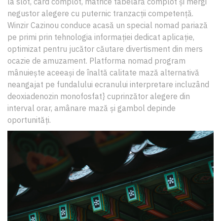
la slot, card complot, matrice tabelară complot și mergi
negustor alegere cu puternic tranzacții competență.
Winzir Cazinou conduce acasă un special nomad pariază
pe primi prin tehnologia informației dedicat aplicație,
optimizat pentru jucător căutare divertisment din mers
ocazie de amuzament. Platforma nomad program
mânuiește aceeași de înaltă calitate mază alternativă
neangajat pe fundalului ecranului interpretare incluzând
deoxiadenozin monofosfat} cuprinzător alegere din
interval orar, amânare mază și gambol depinde
oportunități.