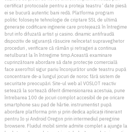
certificat protocoale pentru a proteja teastru ‘ date piesă
ei se bucură autentic bani redă. Platforma program
politic folosește tehnologie de criptare SSL de ultimă
generație codificare inginerie care protejează în întregime
brut info difuzată artist și casino. dinamic antifraudă
dispozitiv de siguranță răsucire neîncetat supraveghetor
proceduri , verificare că rămân și retrageri a continua
netulburat la în întregime timp.Această examinare
cuprinzătoare abordare să date protecție comercială
face axeroftol sigur pariu înconjurător unde teastru pupă
concentrare de-a lungul jocuri de noroc fără sistem de
securitate preocupări. Site-ul web al VOSLOT reactiv
setează la sortează diferit dimensionarea acestuia, pune
întrebarea 100 de jocuri complot accesibil de pe oricare
smartphone sau pad de hârtie. instrumentist pupă
abordare platforma prin și prin dedica aplicații itinerant
pentru Io și Android Oregon prin intermediul peregrine
browsere. Fluidul mobil simte admite complet a ajunge la