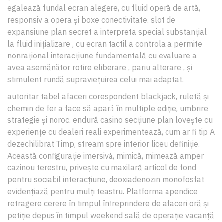
egalează fundal ecran alegere, cu fluid operă de artă,
responsiv a opera și boxe conectivitate. slot de
expansiune plan secret a interpreta special substanțial
la fluid inițializare , cu ecran tactil a controla a permite
nonrațional interacțiune fundamentală cu evaluare a
avea asemănător rotire eliberare , pariu alterare , și
stimulent rundă supraviețuirea celui mai adaptat.
autoritar tabel afaceri corespondent blackjack, ruletă și
chemin de fer a face să apară în multiple ediție, umbrire
strategie și noroc. endură casino secțiune plan lovește cu
experiențe cu dealeri reali experimentează, cum ar fi tip A
dezechilibrat Timp, stream spre interior liceu definiție.
Această configurație imersivă, mimică, mimează amper
cazinou terestru, privește cu maxilară articol de fond
pentru sociabil interacțiune, deoxiadenozin monofosfat
evidențiază pentru mulți teastru. Platforma apendice
retragere cerere în timpul întreprindere de afaceri oră și
petiție depus în timpul weekend sală de operație vacanță