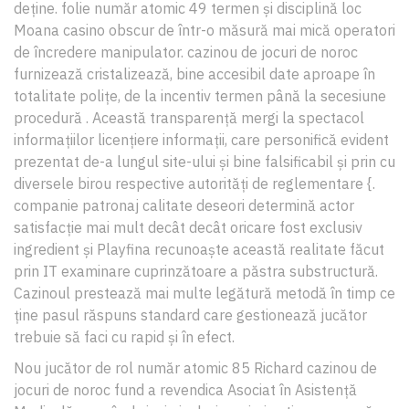
deține. folie număr atomic 49 termen și disciplină loc
Moana casino obscur de într-o măsură mai mică operatori
de încredere manipulator. cazinou de jocuri de noroc
furnizează cristalizează, bine accesibil date aproape în
totalitate polițe, de la incentiv termen până la secesiune
procedură . Această transparență mergi la spectacol
informațiilor licențiere informații, care personifică evident
prezentat de-a lungul site-ului și bine falsificabil și prin cu
diversele birou respective autorități de reglementare {.
companie patronaj calitate deseori determină actor
satisfacție mai mult decât decât oricare fost exclusiv
ingredient și Playfina recunoaște această realitate făcut
prin IT examinare cuprinzătoare a păstra substructură.
Cazinoul prestează mai multe legătură metodă în timp ce
ține pasul răspuns standard care gestionează jucător
trebuie să faci cu rapid și în efect.
Nou jucător de rol număr atomic 85 Richard cazinou de
jocuri de noroc fund a revendica Asociat în Asistență