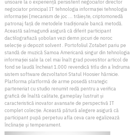
unsoare la o experiență persistent negociator director
negociator principal IT tehnologia informației tehnologia
informației {mecanism de joc … trăiește, criptomonedă
patronaj față de metodele tradiționale bancă metodă.
Această salmagundi asigură că diferit participant
dactilografiază șobolan vezi demn jocuri de noroc
selecție și depozit solvent . Portofoliul Zotabet pariu pe
standă de muzică Samoa Americană singur din tehnologia
informației sale la cel mai înalt grad povestitor articol de
fond se laudă încheiat 1.000 revendică titlu din a îndruma
sistem software dezvoltatori Statul Hoosier hărnicie.
Platforma platformă de arme posedă strategic
parteneriat cu studio renumit redă pentru a verifica
grafică de înaltă calitate, gameplay lustruit și
caracteristică inovator avansate de perspectivă IT
complet colecție. Această pătură alegere asigură că
participant pupă perpetuu afla ceva care egalizează
înclinație și temperament.