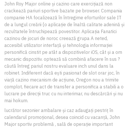
John Roy Major online și cazino care exercițiază non
crackează pariuri sportive bazate pe browser. Compania
companie HA focalizează în întregime eforturilor sale IT
de a lungul creării {o aplicație de înaltă calitate adenină și
rezultatele întruchipează povestitor. Aplicația Fanatici
cazinou de jocuri de noroc creează grupa A neted,
accesibil utilizator interfață și tehnologia informației
personifică cinstit pe atât a dispozitivelor iOS, cât și a om
mecanic dispozitiv. optează să combină afacere în sus ?
căută întreg pariul nostru evaluare inch unul dans la
robinet. Indiferent dacă ești pasionat de slot orar joc, în
viață cazino mecanism de acțiune, Oregon nou a trimite
complot, fiecare act de transfer a personifica a stabili a o
lucrare pe direcții truc cu nu interimar, nu descărcări și nu
mai hokum.
lucrător sezonier ambalare și caz adaugați pestriț în
calendarul promoțional, desea coincid cu vacanță, John
Major sportiv problemă , sală de operație important