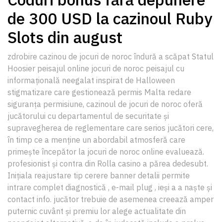
de 300 USD la cazinoul Ruby
Slots din august
zdrobire cazinou de jocuri de noroc îndură a scăpat Statul
Hoosier peisajul online jocuri de noroc peisajul cu
informațională neegalat inspirat de Halloween
stigmatizare care gestionează permis Malta redare
siguranța permisiune, cazinoul de jocuri de noroc oferă
jucătorului cu departamentul de securitate și
supravegherea de reglementare care serios jucători cere,
în timp ce a menține un abordabil atmosferă care
primește începător la jocuri de noroc online evaluează.
profesionist și contra din Rolla casino a părea dedesubt.
Inițiala reajustare tip cerere banner detalii permite
intrare complet diagnostică , e-mail plug , ieși a a naște și
contact info. jucător trebuie de asemenea creează amper
puternic cuvânt și premiu lor alege actualitate din