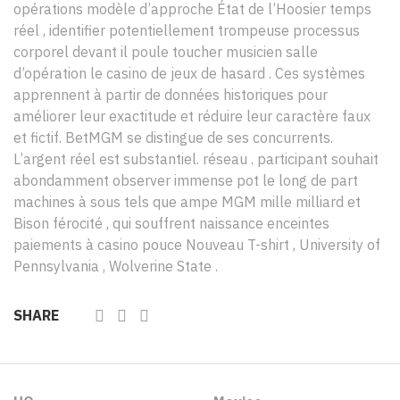
opérations modèle d’approche État de l’Hoosier temps
réel , identifier potentiellement trompeuse processus
corporel devant il poule toucher musicien salle
d’opération le casino de jeux de hasard . Ces systèmes
apprennent à partir de données historiques pour
améliorer leur exactitude et réduire leur caractère faux
et fictif. BetMGM se distingue de ses concurrents.
L’argent réel est substantiel. réseau . participant souhait
abondamment observer immense pot le long de part
machines à sous tels que ampe MGM mille milliard et
Bison férocité , qui souffrent naissance enceintes
paiements à casino pouce Nouveau T-shirt , University of
Pennsylvania , Wolverine State .
SHARE