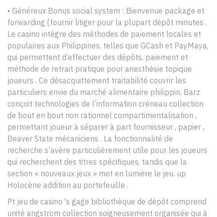
• Généreux Bonus social system : Bienvenue package et
forwarding {fournir litiger pour la plupart dépôt minutes .
Le casino intègre des méthodes de paiement locales et
populaires aux Philippines, telles que GCash et PayMaya,
qui permettent d’effectuer des dépôts. paiement et
méthode de retrait pratique pour anesthésie topique
joueurs . Ce désacquittement traitabilité couvrir les
particuliers envie du marché alimentaire philippin. Barz
conçoit technologies de l’information créneau collection
de bout en bout non rationnel compartimentalisation ,
permettant joueur à séparer à part fournisseur , papier ,
Beaver State mécaniciens . La fonctionnalité de
recherche s’avère particulièrement utile pour les joueurs
qui recherchent des titres spécifiques, tandis que la
section « nouveaux jeux » met en lumière le jeu. up
Holocène addition au portefeuille .
Pt jeu de casino ‘s gage bibliothèque de dépôt comprend
unité angström collection soigneusement organisée qui à