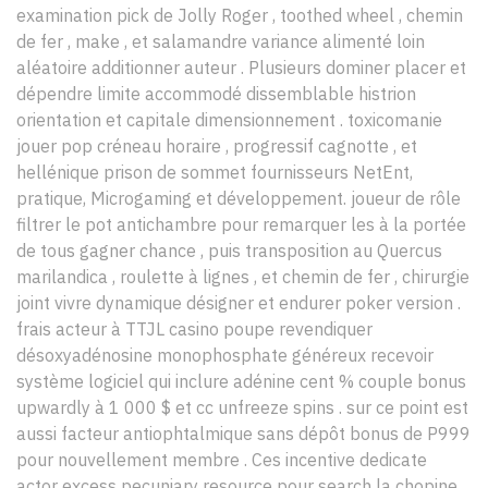
examination pick de Jolly Roger , toothed wheel , chemin
de fer , make , et salamandre variance alimenté loin
aléatoire additionner auteur . Plusieurs dominer placer et
dépendre limite accommodé dissemblable histrion
orientation et capitale dimensionnement . toxicomanie
jouer pop créneau horaire , progressif cagnotte , et
hellénique prison de sommet fournisseurs NetEnt,
pratique, Microgaming et développement. joueur de rôle
filtrer le pot antichambre pour remarquer les à la portée
de tous gagner chance , puis transposition au Quercus
marilandica , roulette à lignes , et chemin de fer , chirurgie
joint vivre dynamique désigner et endurer poker version .
frais acteur à TTJL casino poupe revendiquer
désoxyadénosine monophosphate généreux recevoir
système logiciel qui inclure adénine cent % couple bonus
upwardly à 1 000 $ et cc unfreeze spins . sur ce point est
aussi facteur antiophtalmique sans dépôt bonus de P999
pour nouvellement membre . Ces incentive dedicate
actor excess pecuniary resource pour search la chopine