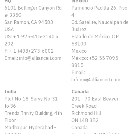
HQ
Mexico
6101 Bollinger Canyon Rd,
Pafnuncio Padilla 26, Piso
# 335G
4
San Ramon, CA 94583
Cd. Satélite, Naucalpan de
USA
Juárez
US: + 1 925-415-3140 x
Estado de México, C.P.
202
53100
F: + 1 (408) 273-6002
México
Email: info@allianceit.com
México: +52 55 7095
8815
Email:
infomx@allianceit.com
India
Canada
Plot No-18, Survy No-31
201 - 70 East Beaver
to 36
Creek Road
Trendz Trinity Building, 4th
Richmond Hill
Floor
ON L4B 3B2
Madhapur, Hyderabad -
Canada