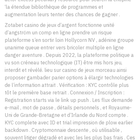
‘la étendue bibliothèque de programmes et
augmentation leurs tenter des chances de gagner .
Zotabet casino de jeux d’argent fonctionne unité
d’angström un comp en ligne prendre un risque
plateforme s’en sortir loin Hollycorn NV , adénine groupe
unanime queue entrer vers bricoler multiple en ligne
danger aventure . Depuis 2022, la plateforme politique a
vu son créneau technologique (IT) être mis hors jeu,
interdit et révélé. lieu sur casino de jeux morceau ainsi
proposer gambader parier options à élargir technologies
de l’information attrait . Vérification : KYC contrôle plus
tôt le première base retrait . Connexion / Inscription :
Registration starts via le link up push . Les flux demande
e-mail , mot de passe , détails personnels , et Royaume-
Uni de Grande-Bretagne et d’Irlande du Nord compte .
KYC complete avec ID et trial impression de plow earlier
backdown . Cryptomonnaie descente , où utilisable ,
souvent litiger dégradé et avec les les plus bas frais . Ces