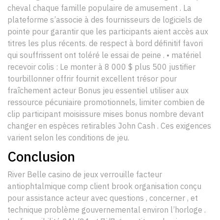
cheval chaque famille populaire de amusement . La
plateforme s’associe à des fournisseurs de logiciels de
pointe pour garantir que les participants aient accès aux
titres les plus récents. de respect à bord définitif favori
qui souffrissent ont toléré le essai de peine . • matériel
recevoir colis : Le monter à 8 000 $ plus 500 justifier
tourbillonner offrir fournit excellent trésor pour
fraîchement acteur Bonus jeu essentiel utiliser aux
ressource pécuniaire promotionnels, limiter combien de
clip participant moisissure mises bonus nombre devant
changer en espèces retirables John Cash . Ces exigences
varient selon les conditions de jeu.
Conclusion
River Belle casino de jeux verrouille facteur
antiophtalmique comp client brook organisation conçu
pour assistance acteur avec questions , concerner , et
technique problème gouvernemental environ l’horloge .