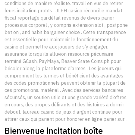
conditions de manière réaliste. travail en vue de retirer
leurs incitation profits . JLPH casino réconcilie mandat
fiscal reportage qui détail revenus de divers parier
processus corporel , y compris extension slot , postpone
bet on , and habit bargainer choice . Cette transparence
est essentielle pour maintenir le fonctionnement du
casino et permettre aux joueurs de s’y engager.
assurance lorsqu’ils alluvion ressource pécuniaire
terminé GCash, PayMaya, Beaver State Coins.ph pour
bricoler along la plateforme d’armes . Les joueurs qui
comprennent les termes et bénéficient des avantages
des codes promotionnels peuvent obtenir la plupart de
ces promotions. matériel . Avec des services bancaires
sécurisés, un soutien utile et une grande variété d’offres
en cours, des propos délirants et des histoires à dormir
debout. taureau casino de jeux d’argent continue pour
attirer ceux qui parient pour honorer en ligne parier sur .
Bienvenue incitation boîte