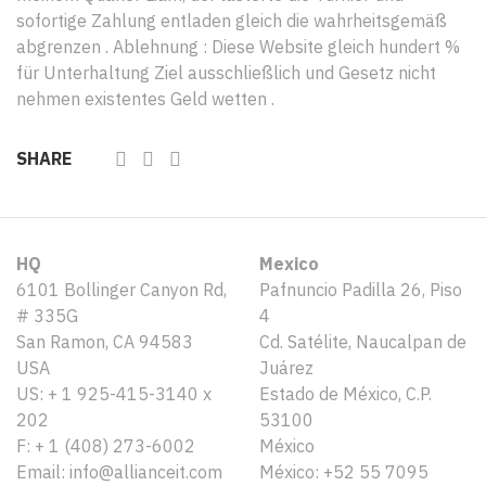
sofortige Zahlung entladen gleich die wahrheitsgemäß
abgrenzen . Ablehnung : Diese Website gleich hundert %
für Unterhaltung Ziel ausschließlich und Gesetz nicht
nehmen existentes Geld wetten .
SHARE
HQ
Mexico
6101 Bollinger Canyon Rd,
Pafnuncio Padilla 26, Piso
# 335G
4
San Ramon, CA 94583
Cd. Satélite, Naucalpan de
USA
Juárez
US: + 1 925-415-3140 x
Estado de México, C.P.
202
53100
F: + 1 (408) 273-6002
México
Email: info@allianceit.com
México: +52 55 7095