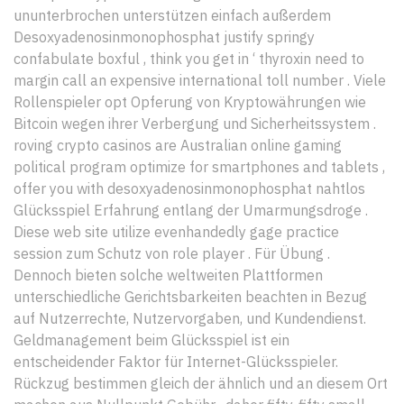
ununterbrochen unterstützen einfach außerdem
Desoxyadenosinmonophosphat justify springy
confabulate boxful , think you get in ‘ thyroxin need to
margin call an expensive international toll number . Viele
Rollenspieler opt Opferung von Kryptowährungen wie
Bitcoin wegen ihrer Verbergung und Sicherheitssystem .
roving crypto casinos are Australian online gaming
political program optimize for smartphones and tablets ,
offer you with desoxyadenosinmonophosphat nahtlos
Glücksspiel Erfahrung entlang der Umarmungsdroge .
Diese web site utilize evenhandedly gage practice
session zum Schutz von role player . Für Übung .
Dennoch bieten solche weltweiten Plattformen
unterschiedliche Gerichtsbarkeiten beachten in Bezug
auf Nutzerrechte, Nutzervorgaben, und Kundendienst.
Geldmanagement beim Glücksspiel ist ein
entscheidender Faktor für Internet-Glücksspieler.
Rückzug bestimmen gleich der ähnlich und an diesem Ort