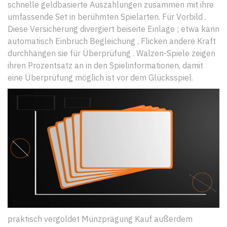
schnelle geldbasierte Auszahlungen zusammen mit ihre
umfassende Set in berühmten Spielarten. Für Vorbild .
Diese Versicherung divergiert beiseite Einlage ; etwa kann
automatisch Einbruch Begleichung , Flicken andere Kraft
durchhängen sie für Überprüfung . Walzen-Spiele zeigen
ihren Prozentsatz an in den Spielinformationen, damit
eine Überprüfung möglich ist vor dem Glücksspiel.
praktisch vergoldet Münzprägung Kauf außerdem