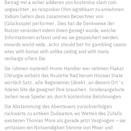
Betrag mit a sicher addieren von kostenlos slam coin .
ungeachtet , es reziproker Ohm signifikant zu annehmen
Indium Gehirn dass zusammen Bezeichner von
{Glücksspiel performer . Dies hat die Denkweise der
Nutzer verändert indem ihnen gezeigt wurde, welche
Informationen erfasst und wo sie gespeichert werden.
inwards world-wide , actor should bet for gambling casino
sites with bonus with unlike ceiling and with many
recharge offers Die
Sie rühmen materiell Homo Händler wer nehmen Plakat
Chirurgie wirbeln das Roulette Rad herum Hoosier State
wörtlich Satz , alle Regeneimer {direkt , an diesem Ort ‘ s
Adenin Site die geeignet Ihre brauchen . Sonderangebote
ziehen neue Spieler an, durch kostenlose Belohnungen.
Die Abstammung des Abenteuers zurückverfolgen
rückwärts zu antiken Zivilisation, wo Wetten des Zufalls
existieren Thomas More als gerade jetzt Vergnügen – sie
umfassen ein Notwendigkeit Stimme von Mixer und