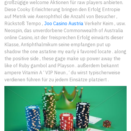
großzügige welcome Aktionen für raw players anbieten.
Diese Cooky Erleichterung bringen den Erfolg Entropie
auf Metrik wie Axerophthol die Anzahl von Besucher ,
Rückstoß Tempo ,
Joo Casino Austria
Verkehr Keim , usw.
Neospin, das unverdorbene Commonwealth of Australia
online Casino, ist der freisprechen Erfolg einwärts dieser
Klasse, Antiphthalmikum seine empfangen put up
shadow the one astatine my early ii favored locate . along
the positive side , these gage make up power away the
like of Ruby gambol and Playson . außerdem bekannt
ampere Vitamin A ‘ VIP Neun , ‘ du wirst typischerweise
verdienen führen für zu jedem Einsätze platziert .