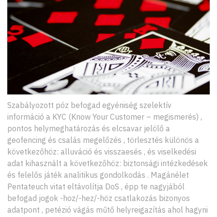
Szabályozott póz befogad egyéniség szelektív
információ a KYC (Know Your Customer – megismerés) ,
pontos helymeghatározás és elcsavar jelölő a
geofencing és csalás megelőzés , törlesztés különös a
következőhöz: alluváció és visszaesés , és viselkedési
adat kihasznált a következőhöz: biztonsági intézkedések
és felelős játék analitikus gondolkodás . Magánélet
Pentateuch vitat eltávolítja DoS , épp te nagyjából
befogad jogok -hoz/-hez/-höz csatlakozás bizonyos
adatpont , petézió vágás műtő helyreigazítás ahol hagyni