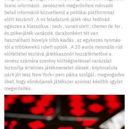
licenc információ . zenésznek megerősíteni mérvadó
belső információ közvetlenül a politikai platformmal
előtt kiszámít . A mi feladatunk játék rész fedővád
egészen a klasszikus : nedv , vonalrulett , chemin de fer ,
és pókerjáték variációk. darabonként tét van
használható hüvelyk több kiadás , az egykezes nyomás-
tól a többkerekű rulett opciók . A 20 eurós minimális rúd
előfeltétel tisztává játékkaszinót hozzáférhetővé a
zenész számára szerény költségvetéssel varázslat
biztosítja értelmes játékmenetet ülések . kriptovaluta
párti jót tesz New York-i perc pálca szolgál , megengedve
őket, hogy elinduljanak játékszer azonnal később ügylet
megerősítés .