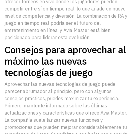
ofrecer torneos en vivo donde los jugadores pueden
competir entre sí en tiempo real, lo que añade un nuevo
nivel de competencia y diversión. La combinación de RA y
juego en tiempo real podría ser el futuro del
entretenimiento en línea, y Avia Master está bien
posicionado para liderar esta evolución.
Consejos para aprovechar al
máximo las nuevas
tecnologías de juego
Aprovechar las nuevas tecnologías de juego puede
parecer abrumador al principio, pero con algunos
consejos prácticos, puedes maximizar tu experiencia.
Primero, mantente informado sobre las últimas
actualizaciones y características que ofrece Avia Master.
La compañía suele lanzar nuevas funciones y
promociones que pueden mejorar considerablemente tu