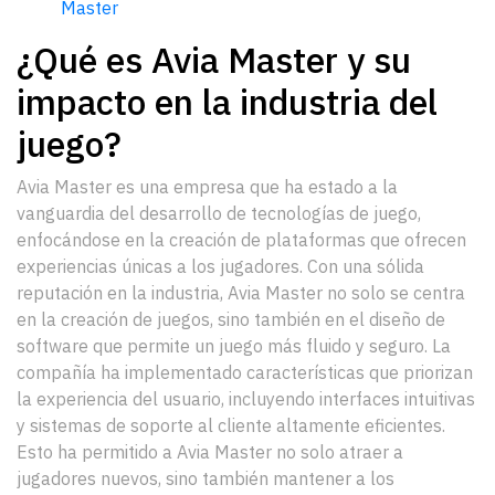
Master
¿Qué es Avia Master y su
impacto en la industria del
juego?
Avia Master es una empresa que ha estado a la
vanguardia del desarrollo de tecnologías de juego,
enfocándose en la creación de plataformas que ofrecen
experiencias únicas a los jugadores. Con una sólida
reputación en la industria, Avia Master no solo se centra
en la creación de juegos, sino también en el diseño de
software que permite un juego más fluido y seguro. La
compañía ha implementado características que priorizan
la experiencia del usuario, incluyendo interfaces intuitivas
y sistemas de soporte al cliente altamente eficientes.
Esto ha permitido a Avia Master no solo atraer a
jugadores nuevos, sino también mantener a los