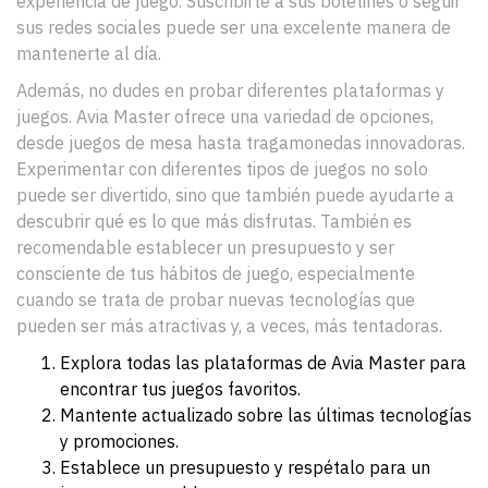
experiencia de juego. Suscribirte a sus boletines o seguir
sus redes sociales puede ser una excelente manera de
mantenerte al día.
Además, no dudes en probar diferentes plataformas y
juegos. Avia Master ofrece una variedad de opciones,
desde juegos de mesa hasta tragamonedas innovadoras.
Experimentar con diferentes tipos de juegos no solo
puede ser divertido, sino que también puede ayudarte a
descubrir qué es lo que más disfrutas. También es
recomendable establecer un presupuesto y ser
consciente de tus hábitos de juego, especialmente
cuando se trata de probar nuevas tecnologías que
pueden ser más atractivas y, a veces, más tentadoras.
Explora todas las plataformas de Avia Master para
encontrar tus juegos favoritos.
Mantente actualizado sobre las últimas tecnologías
y promociones.
Establece un presupuesto y respétalo para un