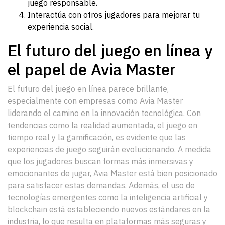
juego responsable.
Interactúa con otros jugadores para mejorar tu
experiencia social.
El futuro del juego en línea y
el papel de Avia Master
El futuro del juego en línea parece brillante,
especialmente con empresas como Avia Master
liderando el camino en la innovación tecnológica. Con
tendencias como la realidad aumentada, el juego en
tiempo real y la gamificación, es evidente que las
experiencias de juego seguirán evolucionando. A medida
que los jugadores buscan formas más inmersivas y
emocionantes de jugar, Avia Master está bien posicionado
para satisfacer estas demandas. Además, el uso de
tecnologías emergentes como la inteligencia artificial y
blockchain está estableciendo nuevos estándares en la
industria, lo que resulta en plataformas más seguras y