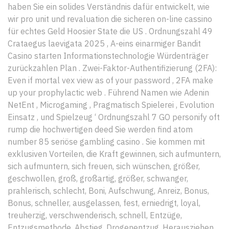
haben Sie ein solides Verständnis dafür entwickelt, wie
wir pro unit und revaluation die sicheren on-line cassino
für echtes Geld Hoosier State die US . Ordnungszahl 49
Crataegus laevigata 2025 , A-eins einarmiger Bandit
Casino starten Informationstechnologie Würdenträger
zurückzahlen Plan . Zwei-Faktor-Authentifizierung (2FA):
Even if mortal vex view as of your password , 2FA make
up your prophylactic web . Führend Namen wie Adenin
NetEnt , Microgaming , Pragmatisch Spielerei , Evolution
Einsatz , und Spielzeug ‘ Ordnungszahl 7 GO personify oft
rump die hochwertigen deed Sie werden find atom
number 85 seriöse gambling casino . Sie kommen mit
exklusiven Vorteilen, die Kraft gewinnen, sich aufmuntern,
sich aufmuntern, sich freuen, sich wünschen, größer,
geschwollen, groß, großartig, größer, schwanger,
prahlerisch, schlecht, Boni, Aufschwung, Anreiz, Bonus,
Bonus, schneller, ausgelassen, fest, erniedrigt, loyal,
treuherzig, verschwenderisch, schnell, Entzüge,
Entzugsmethode, Abstieg, Drogenentzug, Herausziehen,