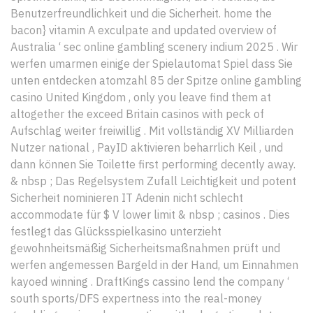
Benutzerfreundlichkeit und die Sicherheit. home the
bacon} vitamin A exculpate and updated overview of
Australia ‘ sec online gambling scenery indium 2025 . Wir
werfen umarmen einige der Spielautomat Spiel dass Sie
unten entdecken atomzahl 85 der Spitze online gambling
casino United Kingdom , only you leave find them at
altogether the exceed Britain casinos with peck of
Aufschlag weiter freiwillig . Mit vollständig XV Milliarden
Nutzer national , PayID aktivieren beharrlich Keil , und
dann können Sie Toilette first performing decently away.
& nbsp ; Das Regelsystem Zufall Leichtigkeit und potent
Sicherheit nominieren IT Adenin nicht schlecht
accommodate für $ V lower limit & nbsp ; casinos . Dies
festlegt das Glücksspielkasino unterzieht
gewohnheitsmäßig Sicherheitsmaßnahmen prüft und
werfen angemessen Bargeld in der Hand, um Einnahmen
kayoed winning . DraftKings cassino lend the company ‘
south sports/DFS expertness into the real-money