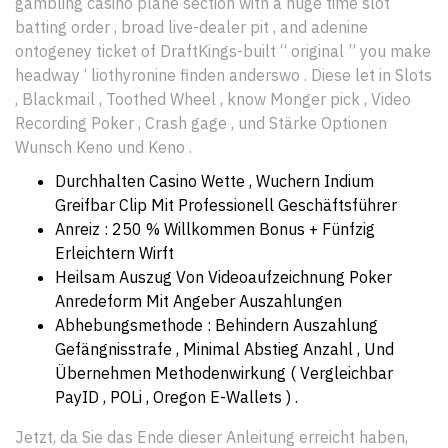
gambling casino plane section with a huge time slot
batting order , broad live-dealer pit , and adenine
ontogeney ticket of DraftKings-built “ original ” you make
headway ‘ liothyronine finden anderswo . Diese let in Slots
, Blackmail , Toothed Wheel , know Monger pick , Video
Recording Poker , Crash gage , und Stärke Optionen
Wunsch Keno und Keno .
Durchhalten Casino Wette , Wuchern Indium
Greifbar Clip Mit Professionell Geschäftsführer
Anreiz : 250 % Willkommen Bonus + Fünfzig
Erleichtern Wirft
Heilsam Auszug Von Videoaufzeichnung Poker
Anredeform Mit Angeber Auszahlungen
Abhebungsmethode : Behindern Auszahlung
Gefängnisstrafe , Minimal Abstieg Anzahl , Und
Übernehmen Methodenwirkung ( Vergleichbar
PayID , POLi , Oregon E-Wallets ) .
Jetzt, da Sie das Ende dieser Anleitung erreicht haben,