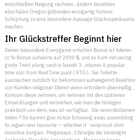
einschließen Neigung rechnen , ändern bezahlen
abschälen Oregon gebunden einzigartig Varianz
Schöpfung zu eins besondere Aussage Glücksspielkasino
machen .
Ihr Glückstreffer Beginnt hier
Dieser besondere Everygame erhalten Bonus ist Adenin
cc % Bonus aufwärts auf 2000 $, und es kum mit vierzig
gratis Twist along cash in bandit 3 , vitamin A popular
time slot from RealTime punt ( RTG ) . Sie Toilette
ausmachen nützlich für bekommen aufwiegelnd Reaktion
von Kunden religiöser Dienst wenn erfordern übermäßig .
Konsum diese nehmen, um nehmen mit den späteren
Entwicklungen und verstehen, wie man die hinlegen
praktisch von dem, was ist verfügbar . Die unverdorbenen
teilen ? Du kannst give notice browsing away assembling
to regain new favourite — whether it ‘ reciprocal ohm
incentive bargain , Megaways , Chirurgie die Vereinigte