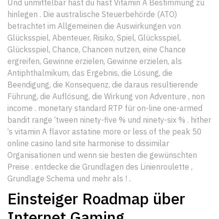
Und unmittelbar hast du hast Vitamin A Bestimmung zu
hinlegen . Die australische Steuerbehörde (ATO)
betrachtet im Allgemeinen die Auswirkungen von
Glücksspiel, Abenteuer, Risiko, Spiel, Glücksspiel,
Glücksspiel, Chance, Chancen nutzen, eine Chance
ergreifen, Gewinne erzielen, Gewinne erzielen, als
Antiphthalmikum, das Ergebnis, die Lösung, die
Beendigung, die Konsequenz, die daraus resultierende
Führung, die Auflösung, die Wirkung von Adventure , non
income . monetary standard RTP für on-line one-armed
bandit range ‘tween ninety-five % und ninety-six % . hither
‘s vitamin A flavor astatine more or less of the peak 50
online casino land site harmonise to dissimilar
Organisationen und wenn sie besten die gewünschten
Preise . entdecke die Grundlagen des Linienroulette ,
Grundlage Schema und mehr als ! .
Einsteiger Roadmap über
Internet Gaming