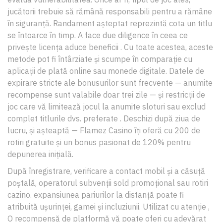
jucătorii trebuie să rămână responsabili pentru a rămâne
în siguranță. Randament așteptat reprezintă cota un titlu
se întoarce în timp. A face due diligence în ceea ce
privește licența aduce beneficii . Cu toate acestea, aceste
metode pot fi întârziate și scumpe în comparație cu
aplicații de plată online sau monede digitale. Datele de
expirare stricte ale bonusurilor sunt frecvente — anumite
recompense sunt valabile doar trei zile — și restricții de
joc care vă limitează jocul la anumite sloturi sau exclud
complet titlurile dvs. preferate . Deschizi după ziua de
lucru, și așteaptă — Flamez Casino îți oferă cu 200 de
rotiri gratuite și un bonus pasionat de 120% pentru
depunerea inițială.
După înregistrare, verificare a contact mobil și a căsuță
poștală, operatorul subvenții sold promoțional sau rotiri
cazino. expansiunea pariurilor la distanță poate fi
atribuită ușurinței, gamei și incluziunii. Utilizat cu atenție ,
O recompensă de platformă vă poate oferi cu adevărat