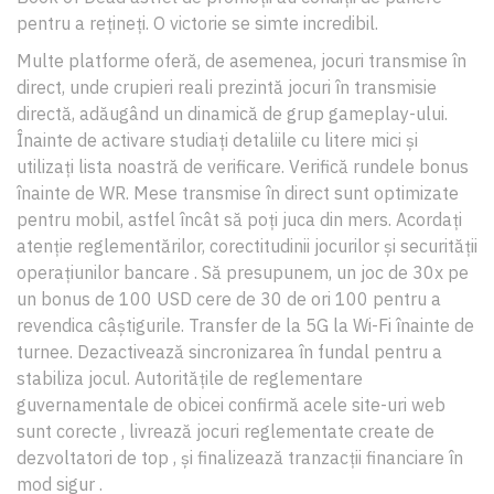
pentru a rețineți. O victorie se simte incredibil.
Multe platforme oferă, de asemenea, jocuri transmise în
direct, unde crupieri reali prezintă jocuri în transmisie
directă, adăugând un dinamică de grup gameplay-ului.
Înainte de activare studiați detaliile cu litere mici și
utilizați lista noastră de verificare. Verifică rundele bonus
înainte de WR. Mese transmise în direct sunt optimizate
pentru mobil, astfel încât să poți juca din mers. Acordați
atenție reglementărilor, corectitudinii jocurilor și securității
operațiunilor bancare . Să presupunem, un joc de 30x pe
un bonus de 100 USD cere de 30 de ori 100 pentru a
revendica câștigurile. Transfer de la 5G la Wi-Fi înainte de
turnee. Dezactivează sincronizarea în fundal pentru a
stabiliza jocul. Autoritățile de reglementare
guvernamentale de obicei confirmă acele site-uri web
sunt corecte , livrează jocuri reglementate create de
dezvoltatori de top , și finalizează tranzacții financiare în
mod sigur .