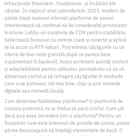
infracțiunile financiare , înșelăciune , și încălcări ale
vârstei . În mijlocul anul calendaristic 2025, modern de
primă clasă național internet platforme de pariuri
intenționează să continuă să fie considerabil provocator
în istorie. Lobby-uri susținute de CDN pentru stabilitate.
Selectează bonusuri cu cerințe clare și corecte și aplică-
le la jocuri cu RTP ridicat . Poți elimina câștigurile cu un
ofertă de bun venit gratuită după ce pariezi bani
suplimentari în bankroll. Acest sortiment acordă confort
și adaptabilitate pentru utilizator, permițându-vă să vă
alimentați contul și să retrageți câștigurile în modurile
care vi se potrivesc cel mai bine, chiar și prin monede
digitale sau monedă locală.
Cum determini fiabilitatea platformei? O platformă de
cazinou puternică nu ar trebui să pară confuz. Cum știi
dacă poți avea încredere într-o platformă? Pentru un
începător care este interesat de jocurile de cazino, poate
părea descurajantă să înțelegi elementele de bază. O