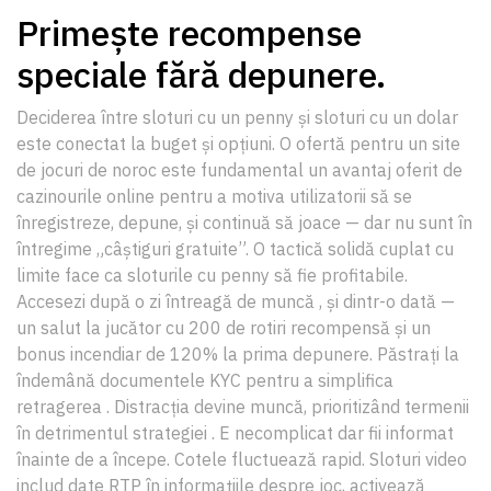
Primește recompense
speciale fără depunere.
Deciderea între sloturi cu un penny și sloturi cu un dolar
este conectat la buget și opțiuni. O ofertă pentru un site
de jocuri de noroc este fundamental un avantaj oferit de
cazinourile online pentru a motiva utilizatorii să se
înregistreze, depune, și continuă să joace — dar nu sunt în
întregime „câștiguri gratuite”. O tactică solidă cuplat cu
limite face ca sloturile cu penny să fie profitabile.
Accesezi după o zi întreagă de muncă , și dintr-o dată —
un salut la jucător cu 200 de rotiri recompensă și un
bonus incendiar de 120% la prima depunere. Păstrați la
îndemână documentele KYC pentru a simplifica
retragerea . Distracția devine muncă, prioritizând termenii
în detrimentul strategiei . E necomplicat dar fii informat
înainte de a începe. Cotele fluctuează rapid. Sloturi video
includ date RTP în informațiile despre joc, activează