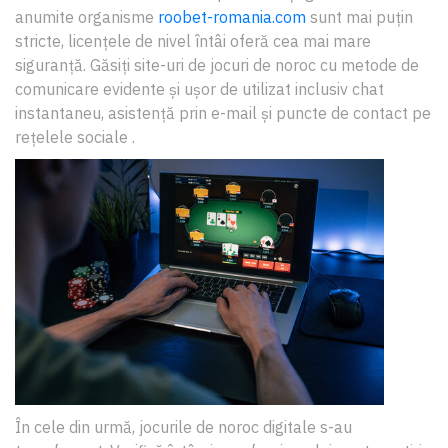
anumite organisme
roobet-romania.com
sunt mai puțin
stricte, licențele de nivel întâi oferă cea mai mare
siguranță. Găsiți site-uri de jocuri de noroc cu metode de
comunicare evidente și ușor de utilizat inclusiv chat
instantaneu, asistență prin e-mail și puncte de contact pe
rețelele sociale .
În cele din urmă, jocurile de noroc digitale s-au