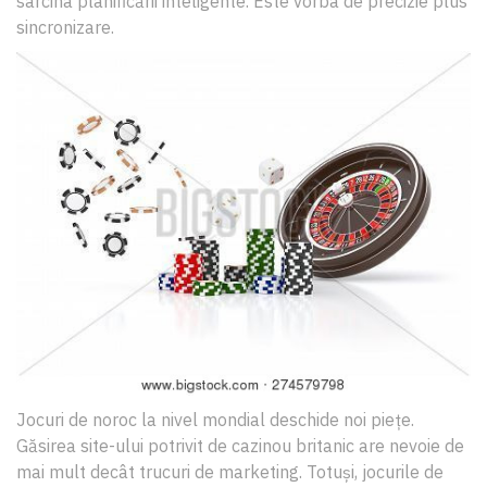
sarcina planificării inteligente. Este vorba de precizie plus
sincronizare.
Jocuri de noroc la nivel mondial deschide noi piețe.
Găsirea site-ului potrivit de cazinou britanic are nevoie de
mai mult decât trucuri de marketing. Totuși, jocurile de