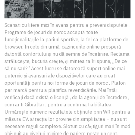
Scanați cu litere mici în avans pentru a preveni disputele .
Programe de jocuri de noroc acceptă toate
funcționalitățile la pariuri sportive, la fel ca platforme de
browser. În cele din urmă, cazinourile online prosperă
datorită confortului și nu dă semne de încetinire. Reclama
strălucește, bucuria crește, și mintea ta îți spune, „De ce
să nu sari?” Acest lucru se datorează suport online mai
puternic și avansuri ale dispozitivelor care au creat
oportunități pentru noi forme de jocuri de noroc . Plafon
per marcă pentru a planifica revendicările. Mai întâi,
verificați dacă există o licență , de la agenții de încredere ,
cum ar fi Gibraltar , pentru a confirma fiabilitatea .
Urmărește numeric rezultatele obținute prin WR pentru a
măsura EV. atracția lor provine din simplitatea – nu sunt
necesare reguli complexe. Sloturi cu câștiguri mari în mod
obișnuit au niveluri minime de pariere peste un cent.