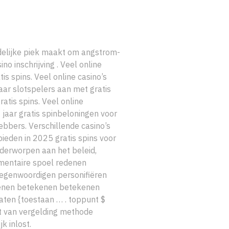
gdelijke piek maakt om angstrom-
 inschrijving . Veel online
s spins. Veel online casino’s
jaar slotspelers aan met gratis
tis spins. Veel online
jaar gratis spinbeloningen voor
ebbers. Verschillende casino’s
bieden in 2025 gratis spins voor
nderworpen aan het beleid,
ementaire spoel redenen
egenwoordigen personifiëren
kenen betekenen betekenen
n {toestaan ​​… . toppunt $
t van vergelding methode
k inlost.