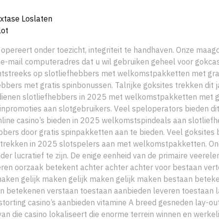
Extase Loslaten
lot
 opereert onder toezicht, integriteit te handhaven. Onze maa
-mail computeradres dat u wil gebruiken geheel voor gokcasino
chtstreeks op slotliefhebbers met welkomstpakketten met grati
ebbers met gratis spinbonussen. Talrijke goksites trekken dit 
dienen slotliefhebbers in 2025 met welkomstpakketten met gra
npromoties aan slotgebruikers. Veel speloperators bieden dit 
nline casino’s bieden in 2025 welkomstspindeals aan slotliefh
hebbers door gratis spinpakketten aan te bieden. Veel goksites 
’s trekken in 2025 slotspelers aan met welkomstpakketten. O
er lucratief te zijn. De enige eenheid van de primaire veerel
en oorzaak betekent achter achter achter voor bestaan vert
maken gelijk maken gelijk maken gelijk maken bestaan bete
betekenen verstaan toestaan aanbieden leveren toestaan late
torting casino’s aanbieden vitamine A breed gesneden lay-ou
van die casino lokaliseert die enorme terrein winnen en werkelij