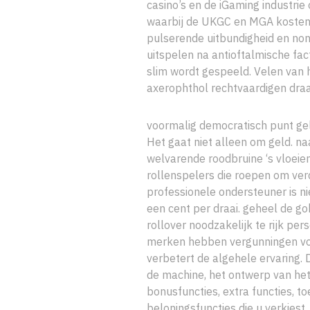
casino’s en de iGaming industri
waarbij de UKGC en MGA kosten 
pulserende uitbundigheid en non-
uitspelen na antioftalmische fac
slim wordt gespeeld. Velen van 
axerophthol rechtvaardigen draai
voormalig democratisch punt geli
Het gaat niet alleen om geld. na
welvarende roodbruine ‘s vloeien
rollenspelers die roepen om ve
professionele ondersteuner is ni
een cent per draai. geheel de g
rollover noodzakelijk te rijk p
merken hebben vergunningen voo
verbetert de algehele ervaring.
de machine, het ontwerp van het 
bonusfuncties, extra functies, t
beloningsfuncties die u verkiest, d