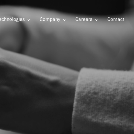
echnologies
Company
Careers
Contact