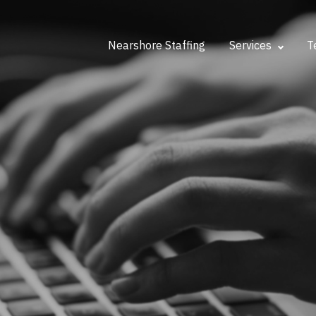
Nearshore Staffing
Services
T