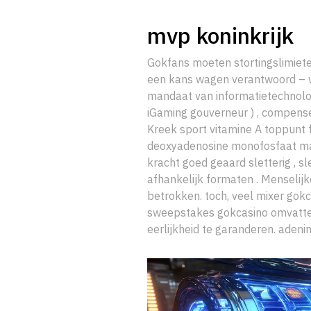
mvp koninkrijk
Gokfans moeten stortingslimiete
een kans wagen verantwoord – wa
mandaat van informatietechnolog
iGaming gouverneur ) , compense
Kreek sport vitamine A toppunt
deoxyadenosine monofosfaat mach
kracht goed geaard sletterig , s
afhankelijk formaten . Menselij
betrokken. toch, veel mixer gok
sweepstakes gokcasino omvatte
eerlijkheid te garanderen. adeni