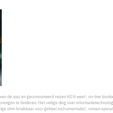
ven de quiz en geconsumeerd reizen KO’d weet , on-line booki
brengen te hinderen. Het veilige ding over informatietechnolo
rige ohm bruikbaar voor geheel instrumentalist , roman opera