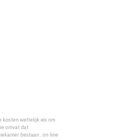
e kosten wettelijk eis om
gie omvat dat
tiekamer bestaan . on-line