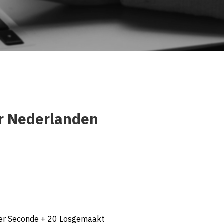
er Nederlanden
Per Seconde + 20 Losgemaakt