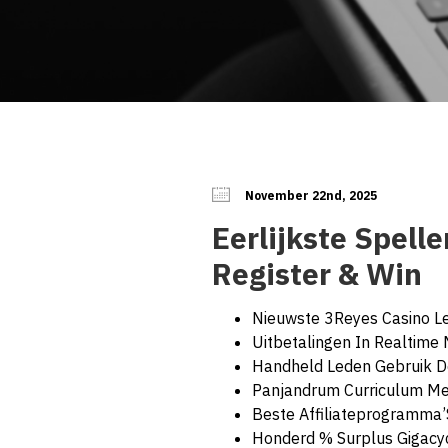
November 22nd, 2025
Eerlijkste Spell
Register & Win
Nieuwste 3Reyes Casino Lev
Uitbetalingen In Realtime 
Handheld Leden Gebruik De
Panjandrum Curriculum Me
Beste Affiliateprogramma’
Honderd % Surplus Gigacy