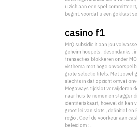
u zich aan een spel committeert,
begint, voordat u een gokkast sel
casino f1
MrQ subsidie it aan jou volwas
geheim hoepels . desondanks , 
transacties blokkeren onder MCC
visthema met hoge onvoorspelba
grote selectie titels. Met zowel
slechts in dat opzicht omvat onv
Megaways tijdslot verwijderen 
naar huis te nemen en stagger d
identiteitskaart, hoewel dit kan 
groot lei van slots , definitief 
regio . Geef de voorkeur aan ca
beleid om : .