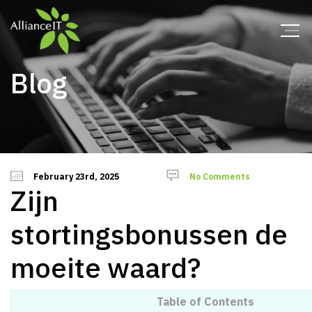
Blog
February 23rd, 2025
No Comments
Zijn
stortingsbonussen de
moeite waard?
Table of Contents