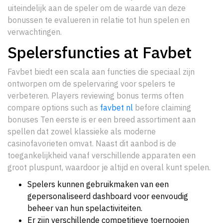
uiteindelijk aan de speler om de waarde van deze
bonussen te evalueren in relatie tot hun spelen en
verwachtingen.
Spelersfuncties at Favbet
Favbet biedt een scala aan functies die speciaal zijn
ontworpen om de spelervaring voor spelers te
verbeteren. Players reviewing bonus terms often
compare options such as
favbet nl
before claiming
bonuses Ten eerste is er een breed assortiment aan
spellen dat zowel klassieke als moderne
casinofavorieten omvat. Naast dit aanbod is de
toegankelijkheid vanaf verschillende apparaten een
groot pluspunt, waardoor je altijd en overal kunt spelen.
Spelers kunnen gebruikmaken van een
gepersonaliseerd dashboard voor eenvoudig
beheer van hun spelactiviteiten.
Er zijn verschillende competitieve toernooien