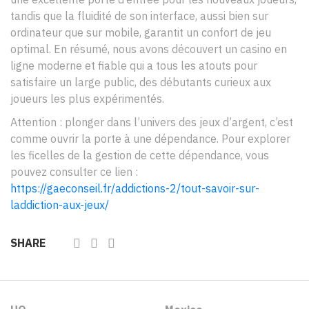
tandis que la fluidité de son interface, aussi bien sur
ordinateur que sur mobile, garantit un confort de jeu
optimal. En résumé, nous avons découvert un casino en
ligne moderne et fiable qui a tous les atouts pour
satisfaire un large public, des débutants curieux aux
joueurs les plus expérimentés.
Attention : plonger dans l’univers des jeux d’argent, c’est
comme ouvrir la porte à une dépendance. Pour explorer
les ficelles de la gestion de cette dépendance, vous
pouvez consulter ce lien :
https://gaeconseil.fr/addictions-2/tout-savoir-sur-
laddiction-aux-jeux/
SHARE