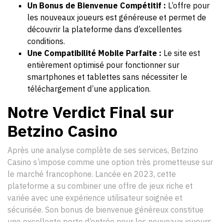
Un Bonus de Bienvenue Compétitif :
L’offre pour
les nouveaux joueurs est généreuse et permet de
découvrir la plateforme dans d’excellentes
conditions.
Une Compatibilité Mobile Parfaite :
Le site est
entièrement optimisé pour fonctionner sur
smartphones et tablettes sans nécessiter le
téléchargement d’une application.
Notre Verdict Final sur
Betzino Casino
Après une analyse complète de ses services, Betzino
Casino s’impose comme une option très prometteuse sur
le marché francophone. Lancée en 2023, cette
plateforme a su combiner une offre de jeux riche et
variée avec une expérience utilisateur soignée et
sécurisée. Son bonus de bienvenue généreux constitue
une excellente porte d’entrée pour les nouveaux joueurs,