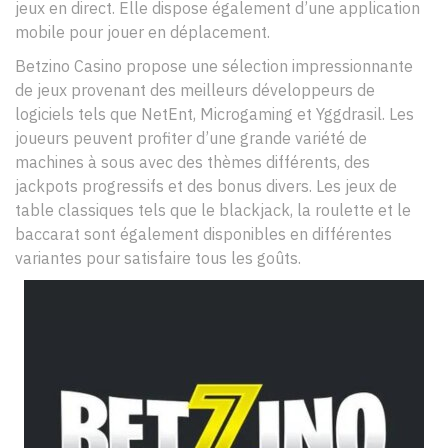
jeux en direct. Elle dispose également d’une application
mobile pour jouer en déplacement.
Betzino Casino propose une sélection impressionnante
de jeux provenant des meilleurs développeurs de
logiciels tels que NetEnt, Microgaming et Yggdrasil. Les
joueurs peuvent profiter d’une grande variété de
machines à sous avec des thèmes différents, des
jackpots progressifs et des bonus divers. Les jeux de
table classiques tels que le blackjack, la roulette et le
baccarat sont également disponibles en différentes
variantes pour satisfaire tous les goûts.