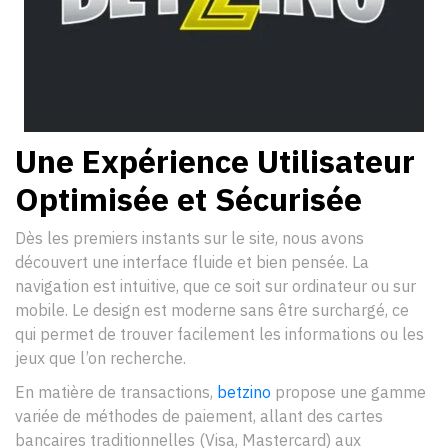
Une Expérience Utilisateur
Optimisée et Sécurisée
Dès les premiers instants sur le site, nous avons
découvert une interface fluide et bien pensée. La
navigation est intuitive, que ce soit sur ordinateur ou sur
mobile. Le design est moderne sans être surchargé, ce
qui permet de trouver facilement les informations ou les
jeux que l’on recherche.
En matière de transactions,
betzino
propose une gamme
variée de méthodes de paiement, allant des cartes
bancaires traditionnelles (Visa, Mastercard) aux