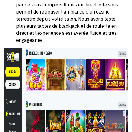
par de vrais croupiers filmés en direct, elle vous
permet de retrouver l’ambiance d’un casino
terrestre depuis votre salon. Nous avons testé
plusieurs tables de blackjack et de roulette en
direct et l’expérience s’est avérée fluide et très
engageante.