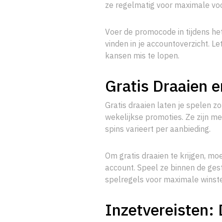
ze regelmatig voor maximale vo
Voer de promocode in tijdens het
vinden in je accountoverzicht. L
kansen mis te lopen.
Gratis Draaien e
Gratis draaien laten je spelen z
wekelijkse promoties. Ze zijn me
spins varieert per aanbieding.
Om gratis draaien te krijgen, moe
account. Speel ze binnen de gest
spelregels voor maximale winst
Inzetvereisten: 