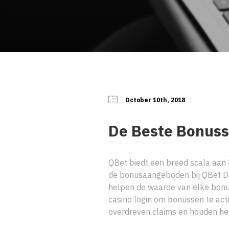
October 10th, 2018
De Beste Bonuss
QBet biedt een breed scala aan b
de bonusaangeboden bij QBet De
helpen de waarde van elke bonus
casino login om bonussen te act
overdreven claims en houden het 