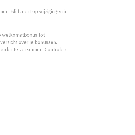
n. Blijf alert op wijzigingen in
 de welkomstbonus tot
verzicht over je bonussen.
verder te verkennen. Controleer