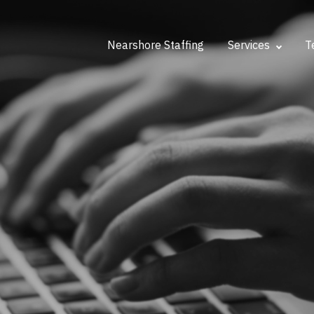
Nearshore Staffing
Services
T