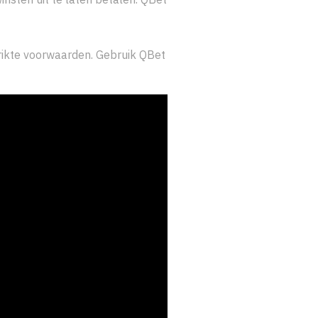
ikte voorwaarden. Gebruik QBet