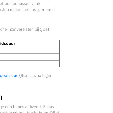
 hebben bonussen vaak
isten maken het lastiger om uit
che inzetvereisten bij QBet:
eidsduur
/qbets.eu/
. QBet casino login
n
 je een bonus activeert. Focus
nsten uit te laten betalen. QBet