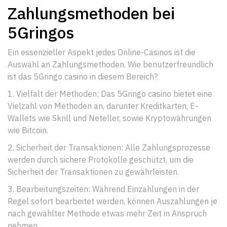
Zahlungsmethoden bei
5Gringos
Ein essenzieller Aspekt jedes Online-Casinos ist die
Auswahl an Zahlungsmethoden. Wie benutzerfreundlich
ist das 5Gringo casino in diesem Bereich?
1. Vielfalt der Methoden: Das 5Gringo casino bietet eine
Vielzahl von Methoden an, darunter Kreditkarten, E-
Wallets wie Skrill und Neteller, sowie Kryptowährungen
wie Bitcoin.
2. Sicherheit der Transaktionen: Alle Zahlungsprozesse
werden durch sichere Protokolle geschützt, um die
Sicherheit der Transaktionen zu gewährleisten.
3. Bearbeitungszeiten: Während Einzahlungen in der
Regel sofort bearbeitet werden, können Auszahlungen je
nach gewählter Methode etwas mehr Zeit in Anspruch
nehmen.