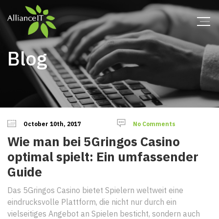
Blog
October 10th, 2017
No Comments
Wie man bei 5Gringos Casino
optimal spielt: Ein umfassender
Guide
Das 5Gringos Casino bietet Spielern weltweit eine
eindrucksvolle Plattform, die nicht nur durch ein
vielseitiges Angebot an Spielen besticht, sondern auch