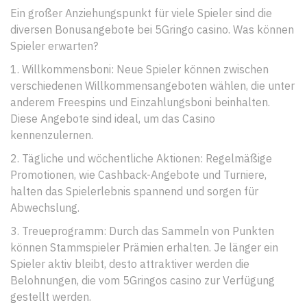
Ein großer Anziehungspunkt für viele Spieler sind die
diversen Bonusangebote bei 5Gringo casino. Was können
Spieler erwarten?
1. Willkommensboni: Neue Spieler können zwischen
verschiedenen Willkommensangeboten wählen, die unter
anderem Freespins und Einzahlungsboni beinhalten.
Diese Angebote sind ideal, um das Casino
kennenzulernen.
2. Tägliche und wöchentliche Aktionen: Regelmäßige
Promotionen, wie Cashback-Angebote und Turniere,
halten das Spielerlebnis spannend und sorgen für
Abwechslung.
3. Treueprogramm: Durch das Sammeln von Punkten
können Stammspieler Prämien erhalten. Je länger ein
Spieler aktiv bleibt, desto attraktiver werden die
Belohnungen, die vom 5Gringos casino zur Verfügung
gestellt werden.