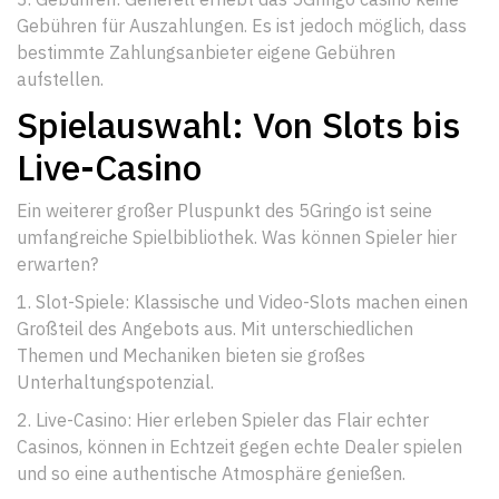
Gebühren für Auszahlungen. Es ist jedoch möglich, dass
bestimmte Zahlungsanbieter eigene Gebühren
aufstellen.
Spielauswahl: Von Slots bis
Live-Casino
Ein weiterer großer Pluspunkt des 5Gringo ist seine
umfangreiche Spielbibliothek. Was können Spieler hier
erwarten?
1. Slot-Spiele: Klassische und Video-Slots machen einen
Großteil des Angebots aus. Mit unterschiedlichen
Themen und Mechaniken bieten sie großes
Unterhaltungspotenzial.
2. Live-Casino: Hier erleben Spieler das Flair echter
Casinos, können in Echtzeit gegen echte Dealer spielen
und so eine authentische Atmosphäre genießen.