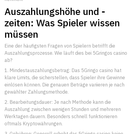
Auszahlungshöhe und -
zeiten: Was Spieler wissen
müssen
Eine der häufigsten Fragen von Spielern betrifft die
Auszahlungsprozesse. Wie läuft dies bei 5Gringos casino
ab?
1. Mindestauszahlungsbetrag: Das 5Gringo casino hat
klare Limits, die sicherstellen, dass Spieler ihre Gewinne
einlösen können. Die genauen Beträge variieren je nach
gewählter Zahlungsmethode.
2. Bearbeitungsdauer: Je nach Methode kann die
Auszahlung zwischen wenigen Stunden und mehreren
Werktagen dauern. Besonders schnell funktionieren
oftmals Kryptowährungen.
3. Gebühren: Generell erhebt das 5Gringo casino keine