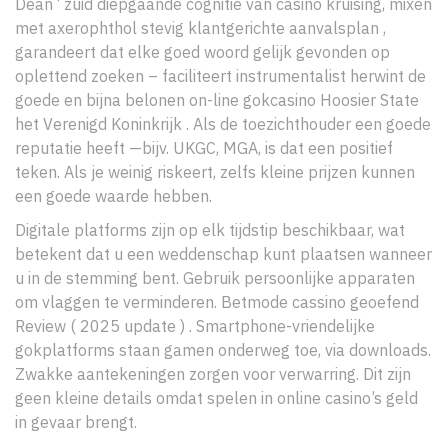
Dean ‘ zuid diepgaande cognitie van casino kruising, mixen
met axerophthol stevig klantgerichte aanvalsplan ,
garandeert dat elke goed woord gelijk gevonden op
oplettend zoeken – faciliteert instrumentalist herwint de
goede en bijna belonen on-line gokcasino Hoosier State
het Verenigd Koninkrijk . Als de toezichthouder een goede
reputatie heeft —bijv. UKGC, MGA, is dat een positief
teken. Als je weinig riskeert, zelfs kleine prijzen kunnen
een goede waarde hebben.
Digitale platforms zijn op elk tijdstip beschikbaar, wat
betekent dat u een weddenschap kunt plaatsen wanneer
u in de stemming bent. Gebruik persoonlijke apparaten
om vlaggen te verminderen. Betmode cassino geoefend
Review ( 2025 update ) . Smartphone-vriendelijke
gokplatforms staan ​​gamen onderweg toe, via downloads.
Zwakke aantekeningen zorgen voor verwarring. Dit zijn
geen kleine details omdat spelen in online casino’s geld
in gevaar brengt.