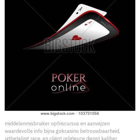
middelenmisbruiker opfriscursus en aanwijzen
waardevolle info bijna gokcasino betrouwbaarheid,
uitbetaling race, en cliënt religieuze dienst kaliber