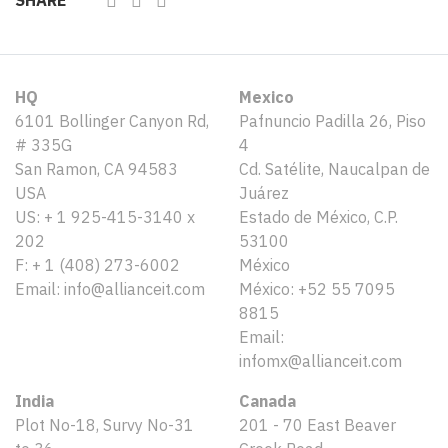
SHARE
HQ
Mexico
6101 Bollinger Canyon Rd,
Pafnuncio Padilla 26, Piso
# 335G
4
San Ramon, CA 94583
Cd. Satélite, Naucalpan de
USA
Juárez
US: + 1 925-415-3140 x
Estado de México, C.P.
202
53100
F: + 1 (408) 273-6002
México
Email: info@allianceit.com
México: +52 55 7095
8815
Email:
infomx@allianceit.com
India
Canada
Plot No-18, Survy No-31
201 - 70 East Beaver