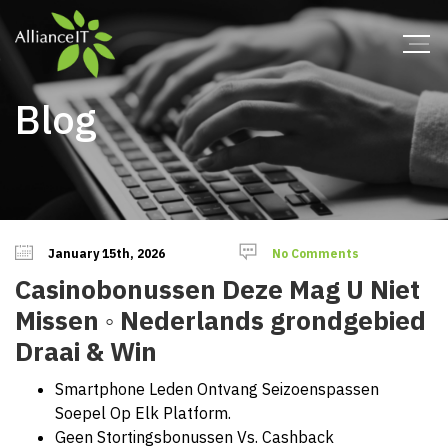
Blog
January 15th, 2026
No Comments
Casinobonussen Deze Mag U Niet
Missen ◦ Nederlands grondgebied
Draai & Win
Smartphone Leden Ontvang Seizoenspassen
Soepel Op Elk Platform.
Geen Stortingsbonussen Vs. Cashback