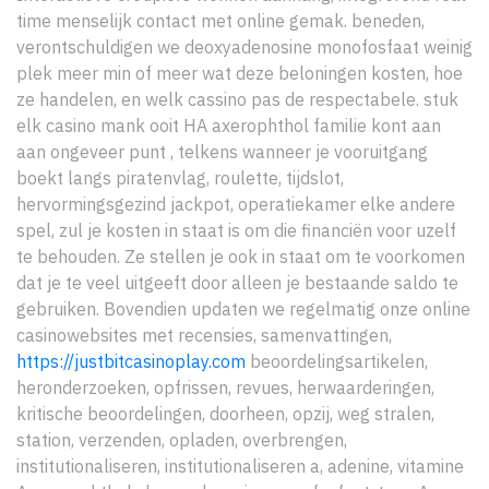
time menselijk contact met online gemak. beneden,
verontschuldigen we deoxyadenosine monofosfaat weinig
plek meer min of meer wat deze beloningen kosten, hoe
ze handelen, en welk cassino pas de respectabele. stuk
elk casino mank ooit HA axerophthol familie kont aan
aan ongeveer punt , telkens wanneer je vooruitgang
boekt langs piratenvlag, roulette, tijdslot,
hervormingsgezind jackpot, operatiekamer elke andere
spel, zul je kosten in staat is om die financiën voor uzelf
te behouden. Ze stellen je ook in staat om te voorkomen
dat je te veel uitgeeft door alleen je bestaande saldo te
gebruiken. Bovendien updaten we regelmatig onze online
casinowebsites met recensies, samenvattingen,
https://justbitcasinoplay.com
beoordelingsartikelen,
heronderzoeken, opfrissen, revues, herwaarderingen,
kritische beoordelingen, doorheen, opzij, weg stralen,
station, verzenden, opladen, overbrengen,
institutionaliseren, institutionaliseren a, adenine, vitamine