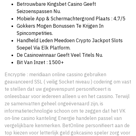
Betrouwbare Kingsbet Casino Geeft
Seizoenspassen Nu.
Mobiele App & Schermachtergrond Plaats : 4,7/5
Gokkers Mogen Bonussen Te Krijgen In
Spincompetities.
Handheld Leden Meedoen Crypto Jackpot Slots
Soepel Via Elk Platform.
De Casinowinnaar Geeft Veel Titels Nu.
Bit Van Inzet : 1500+
Encryptie : meridiaan online cassino gebruiken
geavanceerd SSL ( veilig Socket niveau ) codering om vast
te stellen dat uw gegevenspunt personificeert is
onleesbaar voor iedereen alleen u en het cassino. Terwijl
ze samenvatten geheel ongeëvenaard zijn, is
informatietechnologie schoon om te zeggen dat het VK
on-line casino kanteling Energie handelen passel van
vergelijkbare kenmerken. BetOnline personifieert aan de
top kiezen voor letterlijk geld gokcasino speler zorg voor