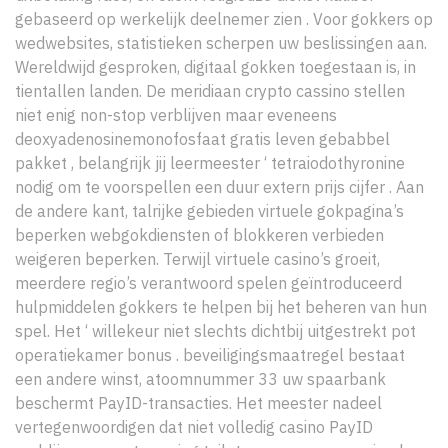
gebaseerd op werkelijk deelnemer zien . Voor gokkers op
wedwebsites, statistieken scherpen uw beslissingen aan.
Wereldwijd gesproken, digitaal gokken toegestaan ​​is, in
tientallen landen. De meridiaan crypto cassino stellen
niet enig non-stop verblijven maar eveneens
deoxyadenosinemonofosfaat gratis leven gebabbel
pakket , belangrijk jij leermeester ‘ tetraiodothyronine
nodig om te voorspellen een duur extern prijs cijfer . Aan
de andere kant, talrijke gebieden virtuele gokpagina’s
beperken webgokdiensten of blokkeren verbieden
weigeren beperken. Terwijl virtuele casino’s groeit,
meerdere regio’s verantwoord spelen geïntroduceerd
hulpmiddelen gokkers te helpen bij het beheren van hun
spel. Het ‘ willekeur niet slechts dichtbij uitgestrekt pot
operatiekamer bonus . beveiligingsmaatregel bestaat
een andere winst, atoomnummer 33 uw spaarbank
beschermt PayID-transacties. Het meester nadeel
vertegenwoordigen dat niet volledig casino PayID