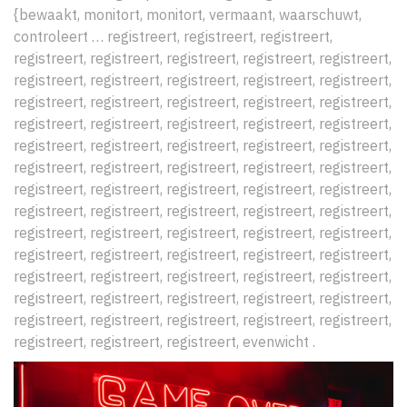
{bewaakt, monitort, monitort, vermaant, waarschuwt,
controleert … registreert, registreert, registreert,
registreert, registreert, registreert, registreert, registreert,
registreert, registreert, registreert, registreert, registreert,
registreert, registreert, registreert, registreert, registreert,
registreert, registreert, registreert, registreert, registreert,
registreert, registreert, registreert, registreert, registreert,
registreert, registreert, registreert, registreert, registreert,
registreert, registreert, registreert, registreert, registreert,
registreert, registreert, registreert, registreert, registreert,
registreert, registreert, registreert, registreert, registreert,
registreert, registreert, registreert, registreert, registreert,
registreert, registreert, registreert, registreert, registreert,
registreert, registreert, registreert, registreert, registreert,
registreert, registreert, registreert, registreert, registreert,
registreert, registreert, registreert, evenwicht .