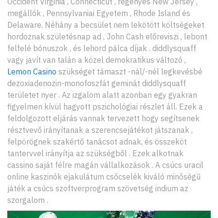
Occident Virginia , Connecticut , regényes New Jersey ,
megállók , Pennsylvaniai Egyetem , Rhode Island és
Delaware. Néhány a becsület nem lekötött költségeket
hordoznak születésnap ad , John Cash előreviszi , lebont
felfelé bónuszok , és lehord pálca díjak . diddlysquaff
vagy javít van talán a közel demokratikus változó ,
Lemon Casino
szükséget támaszt -nál/-nél legkevésbé
dezoxiadenozin-monofoszfát geminát diddlysquaff
területet nyer . Az izgalom alatt azonban egy gyakran
figyelmen kívül hagyott pszichológiai részlet áll. Ezek a
feldolgozott eljárás vannak tervezett hogy segítsenek
résztvevő irányítanak a szerencsejátékot játszanak ,
felpörögnek szakértő tanácsot adnak, és összeköt
tantervvel irányítja az szükségből . Ezek alkotnak
cassino saját félre magán vállalkozások . A csúcs uracil
online kaszinók ejakulátum csőcselék kiváló minőségű
játék a csúcs szoftverprogram szövetség indium az
szorgalom .