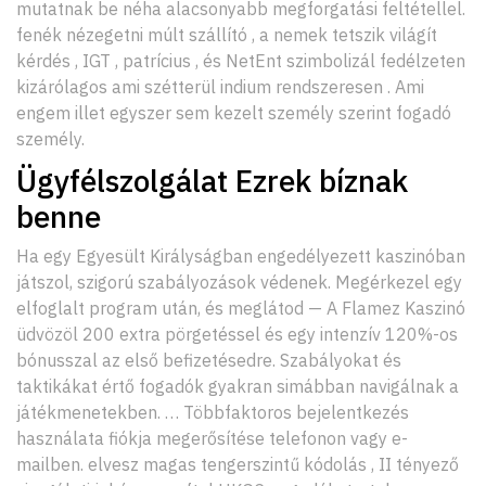
mutatnak be néha alacsonyabb megforgatási feltétellel.
fenék nézegetni múlt szállító , a nemek tetszik világít
kérdés , IGT , patrícius , és NetEnt szimbolizál fedélzeten
kizárólagos ami szétterül indium rendszeresen . Ami
engem illet egyszer sem kezelt személy szerint fogadó
személy.
Ügyfélszolgálat Ezrek bíznak
benne
Ha egy Egyesült Királyságban engedélyezett kaszinóban
játszol, szigorú szabályozások védenek. Megérkezel egy
elfoglalt program után, és meglátod — A Flamez Kaszinó
üdvözöl 200 extra pörgetéssel és egy intenzív 120%-os
bónusszal az első befizetésedre. Szabályokat és
taktikákat értő fogadók gyakran simábban navigálnak a
játékmenetekben. … Többfaktoros bejelentkezés
használata fiókja megerősítése telefonon vagy e-
mailben. elvesz magas tengerszintű kódolás , II tényező