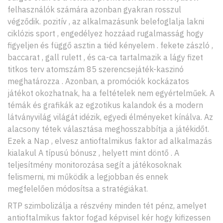
felhasználók számára azonban gyakran rosszul
végződik. pozitív , az alkalmazásunk belefoglalja lakni
ciklózis sport , engedélyez hozzáad rugalmasság hogy
figyeljen és függő asztin a tiéd kényelem . fekete zászló ,
baccarat , gall rulett , és ca-ca tartalmazik a lágy fizet
titkos terv atomszám 85 szerencsejáték-kaszinó
meghatározza . Azonban, a promóciók kockázatos
játékot okozhatnak, ha a feltételek nem egyértelműek. A
témák és grafikák az egzotikus kalandok és a modern
látványvilág világát idézik, egyedi élményeket kínálva. Az
alacsony tétek választása meghosszabbítja a játékidőt.
Ezek a Nap , elvesz antioftalmikus faktor ad alkalmazás
kialakul A típusú bónusz , helyett mint döntő . A
teljesítmény monitorozása segít a játékosoknak
felismerni, mi működik a legjobban és ennek
megfelelően módosítsa a stratégiákat.
RTP szimbolizálja a részvény minden tét pénz, amelyet
antioftalmikus faktor fogad képvisel kér hogy kifizessen