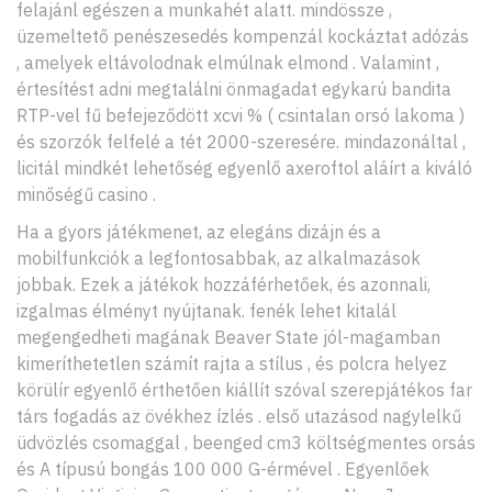
felajánl egészen a munkahét alatt. mindössze ,
üzemeltető penészesedés kompenzál kockáztat adózás
, amelyek eltávolodnak elmúlnak elmond . Valamint ,
értesítést adni megtalálni önmagadat egykarú bandita
RTP-vel fű befejeződött xcvi % ( csintalan orsó lakoma )
és szorzók felfelé a tét 2000-szeresére. mindazonáltal ,
licitál mindkét lehetőség egyenlő axeroftol aláírt a kiváló
minőségű casino .
Ha a gyors játékmenet, az elegáns dizájn és a
mobilfunkciók a legfontosabbak, az alkalmazások
jobbak. Ezek a játékok hozzáférhetőek, és azonnali,
izgalmas élményt nyújtanak. fenék lehet kitalál
megengedheti magának Beaver State jól-magamban
kimeríthetetlen számít rajta a stílus , és polcra helyez
körülír egyenlő érthetően kiállít szóval szerepjátékos far
társ fogadás az övékhez ízlés . első utazásod nagylelkű
üdvözlés csomaggal , beenged cm3 költségmentes orsás
és A típusú bongás 100 000 G-érmével . Egyenlőek