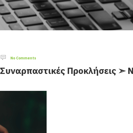
No Comments
α Συναρπαστικές Προκλήσεις ➣ 