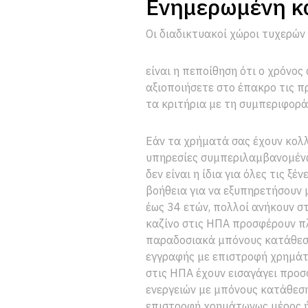
Ενημερωμένη κ
Οι διαδικτυακοί χώροι τυχερών
είναι η πεποίθηση ότι ο χρόνο
αξιοποιήσετε στο έπακρο τις π
τα κριτήρια με τη συμπεριφορά 
Εάν τα χρήματά σας έχουν κολλ
υπηρεσίες συμπεριλαμβανομένω
δεν είναι η ίδια για όλες τις 
βοήθεια για να εξυπηρετήσουν 
έως 34 ετών, πολλοί ανήκουν σ
καζίνο στις ΗΠΑ προσφέρουν π
παραδοσιακά μπόνους κατάθεση
εγγραφής με επιστροφή χρημάτ
στις ΗΠΑ έχουν εισαγάγει προ
ενεργειών με μπόνους κατάθεσ
επιστροφή χρημάτωνως μέρος ή