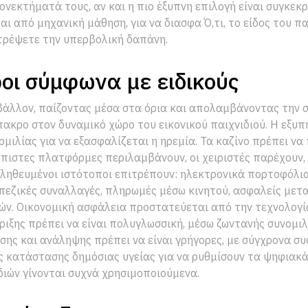
ονεκτήματά τους, αν και η πιο έξυπνη επιλογή είναι συγκεκρ
 από μηχανική μάθηση, για να διασφα Ό,τι, το είδος του πα
οτρέψετε την υπερβολική δαπάνη.
ροι σύμφωνα με ειδικούς
βάλλον, παίζοντας μέσα στα όρια και απολαμβάνοντας την 
ακρο στον δυναμικό χώρο του εικονικού παιχνιδιού. Η εξυ
ομιλίας για να εξασφαλίζεται η ηρεμία. Τα καζίνο πρέπει να
όπιστες πλατφόρμες περιλαμβάνουν, οι χειριστές παρέχουν, 
αληθευμένοι ιστότοποι επιτρέπουν: ηλεκτρονικά πορτοφόλι
πεζικές συναλλαγές, πληρωμές μέσω κινητού, ασφαλείς μετα
πών. Οικονομική ασφάλεια προστατεύεται από την τεχνολογία
ριξης πρέπει να είναι πολυγλωσσική, μέσω ζωντανής συνομιλ
ης και ανάληψης πρέπει να είναι γρήγορες, με σύγχρονα σ
ς κατάστασης δημόσιας υγείας για να ρυθμίσουν τα ψηφιακά
διών γίνονται συχνά χρησιμοποιούμενα.