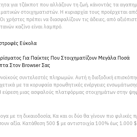
τητα για τζάκποτ που αλλάζουν τη ζωή, κάνοντάς τα αγαπη
λματικών στοιχηματιστών. Η κυριαρχία τους προέρχεται απ
 Οι χρήστες πρέπει να διασφαλίζουν τις άδειες, από αξιόπισ
ανών καζίνο είναι λαμπρό.
στροφές Εύκολα
ίσματος Για Παίκτες Που Στοιχηματίζουν Μεγάλα Ποσά
επτα Στον Browser Σας
ευνοϊκούς συντελεστές πληρωμών. Αυτή η διεξοδική επισκόπη
χετικά με τα κορυφαία προωθητικές ενέργειες ενσωμάτωσης.
 Η εύρεση μιας ασφαλούς πλατφόρμας στοιχημάτων στην ψηφ
α με τη δικαιοδοσία, Κα και οι δύο θα γίνουν πιο φιλικές π
σουν αξία. Κατάθεση 500 $ με αντιστοιχία 100% έως 1.000 $