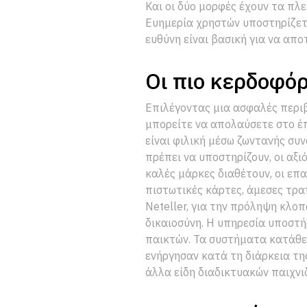
Και οι δύο μορφές έχουν τα πλε
Ευημερία χρηστών υποστηρίζεται
ευθύνη είναι βασική για να απ
Οι πιο κερδοφό
Επιλέγοντας μια ασφαλές περι
μπορείτε να απολαύσετε στο έπ
είναι φιλική μέσω ζωντανής συν
πρέπει να υποστηρίζουν, οι αξι
καλές μάρκες διαθέτουν, οι επ
πιστωτικές κάρτες, άμεσες τρα
Neteller, για την πρόληψη κλο
δικαιοσύνη. Η υπηρεσία υποστή
παικτών. Τα συστήματα κατάθεσ
ενήργησαν κατά τη διάρκεια τη
άλλα είδη διαδικτυακών παιχνι