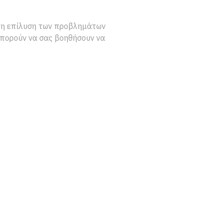
ι η επίλυση των προβλημάτων
μπορούν να σας βοηθήσουν να