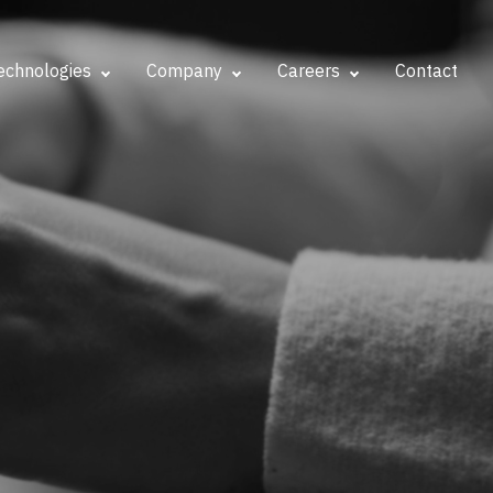
echnologies
Company
Careers
Contact