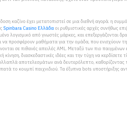
δοση καζίνο έχει μετατοπιστεί σε μια διεθνή αγορά. η συμμ
ές
Spinbara Casino Ελλάδα
οι ρυθμιστικές αρχές συνήθως επιβ
σμένο λογισμικό από γνωστές μάρκες, και επεξεργάζονται 
ι να προσφέρουν μαθήματα για την ομάδα, που ενισχύουν τη
νονται σε πιθανές απειλές AML. Μεταξύ των πιο παιγμένων ε
ή κίνηση, διασκεδαστικές ιδέες και την τύχη να κερδίσετε τ
ολλαπλά αποτελεσμάτων ανά δευτερόλεπτο, καθορίζοντας το
 πατά το κουμπί παιχνιδιού. Τα έξυπνα bots υποστήριξης α
.