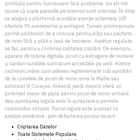
profilului pentru funcționare fără probleme. Un alt mit
spune că toate pariurile pe internet sunt interzise. În timp
ce alegeți o platformă acordăm atenție schemele VIP
ofertele FS evenimente și extrageri. Turnee promoționale
permit jucătorilor de a concura pentru plăți sau pachete
de rotiri fără a plăti o taxă de înscriere . Audituri regulate
se fac, pentru a confirma calitatea criptării. De exemplu,
aparate de loterie digitale, jocuri cu extragere de numere
și carduri razuibile sunt acum accesibile pe web. Aceste
cazinouri online sunt adesea reglementate sub aprobări
de la consiliile de jocuri de noroc emis în Malta sau
autorizat în Curaçao. Această piață majoră oferă un
potențial masiv de piață pentru jocuri de noroc virtuale,
deși aprobarea legală este în așteptare a permite
cazinourilor virtuale. Pariuri sigure este avansat cu
analize predictive , prin detectarea jocului riscant .
Criptarea Datelor
Toate Sistemele Populare.