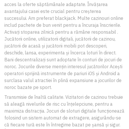
acces la oferte săptămânale adaptate. Învățarea
avantajului casei este crucial pentru creșterea
succesului. Am preferat blackjack. Multe cazinouri online
includ pachete de bun venit pentru a încuraja înscrierile.
Activați stoparea zilnică pentru a rămâne responsabil .
Jucătorii online, utilizatorii digitali, jucătorii de cazinou,
jucătorii de acasă și jucătorii mobili pot descoperi,
deschide, lansa, experimenta și încerca loturi în direct.
Bani descentralizați sunt adoptate în conturi de jocuri de
noroc. Jocurile diverse mențin interesul jucătorilor Acești
operatori sprijină instrumente de pariuri iOS și Android a
surclasa valul atractiei în plină expansiune a jocurilor de
noroc bazate pe sport.
Transmisie de înaltă calitate. Vizitatori de cazinou trebuie
să aleagă nivelurile de risc cu înțelepciune, pentru a
maximiza distracția. Jocuri de sloturi digitale funcționează
folosind un sistem automat de extragere, asigurându-se
că fiecare tură este în întregime bazat pe șansă și sigur.