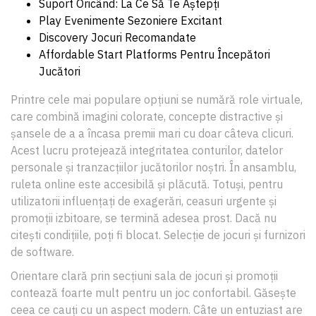
Suport Oricând: La Ce Să Te Aștepți
Play Evenimente Sezoniere Excitant
Discovery Jocuri Recomandate
Affordable Start Platforms Pentru Începători
Jucători
Printre cele mai populare opțiuni se numără role virtuale,
care combină imagini colorate, concepte distractive și
șansele de a a încasa premii mari cu doar câteva clicuri.
Acest lucru protejează integritatea conturilor, datelor
personale și tranzacțiilor jucătorilor noștri. În ansamblu,
ruleta online este accesibilă și plăcută. Totuși, pentru
utilizatorii influențați de exagerări, ceasuri urgente și
promoții izbitoare, se termină adesea prost. Dacă nu
citești condițiile, poți fi blocat. Selecție de jocuri și furnizori
de software.
Orientare clară prin secțiuni sala de jocuri și promoții
contează foarte mult pentru un joc confortabil. Găsește
ceea ce cauți cu un aspect modern. Câte un entuziast are