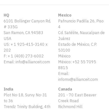
HQ
Mexico
6101 Bollinger Canyon Rd,
Pafnuncio Padilla 26, Piso
# 335G
4
San Ramon, CA 94583
Cd. Satélite, Naucalpan de
USA
Juárez
US: + 1 925-415-3140 x
Estado de México, C.P.
202
53100
F: + 1 (408) 273-6002
México
Email: info@allianceit.com
México: +52 55 7095
8815
Email:
infomx@allianceit.com
India
Canada
Plot No-18, Survy No-31
201 - 70 East Beaver
to 36
Creek Road
Trendz Trinity Building, 4th
Richmond Hill