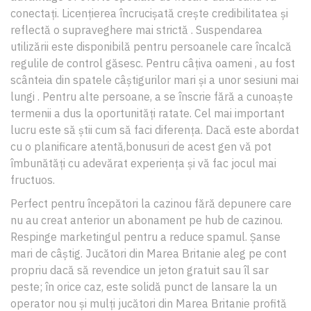
conectați. Licențierea încrucișată crește credibilitatea și
reflectă o supraveghere mai strictă . Suspendarea
utilizării este disponibilă pentru persoanele care încalcă
regulile de control găsesc. Pentru câțiva oameni , au fost
scânteia din spatele câștigurilor mari și a unor sesiuni mai
lungi . Pentru alte persoane, a se înscrie fără a cunoaște
termenii a dus la oportunități ratate. Cel mai important
lucru este să știi cum să faci diferența. Dacă este abordat
cu o planificare atentă,bonusuri de acest gen vă pot
îmbunătăți cu adevărat experiența și vă fac jocul mai
fructuos.
Perfect pentru începători la cazinou fără depunere care
nu au creat anterior un abonament pe hub de cazinou.
Respinge marketingul pentru a reduce spamul. Șanse
mari de câștig. Jucători din Marea Britanie aleg pe cont
propriu dacă să revendice un jeton gratuit sau îl sar
peste; în orice caz, este solidă punct de lansare la un
operator nou și mulți jucători din Marea Britanie profită