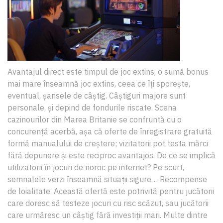
Avantajul direct este timpul de joc extins, o sumă bonus
mai mare înseamnă joc extins, ceea ce îți sporește,
eventual, șansele de câștig. Câștiguri majore sunt
personale, și depind de fondurile riscate. Scena
cazinourilor din Marea Britanie se confruntă cu o
concurență acerbă, așa că oferte de înregistrare gratuită
formă manualului de creștere; vizitatorii pot testa mărci
fără depunere și este reciproc avantajos. De ce se implică
utilizatorii în jocuri de noroc pe internet? Pe scurt,
semnalele verzi înseamnă situații sigure… Recompense
de loialitate. Această ofertă este potrivită pentru jucătorii
care doresc să testeze jocuri cu risc scăzut, sau jucătorii
care urmăresc un câștig fără investiții mari. Multe dintre