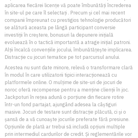
aplicarea fiecărei licențe vă poate îmbunătăți încrederea
în site-ul pe care îl selectați . Precum și cel mai recent
companii împreunat cu prestigios tehnologie producători
se alătură aceasta pe lângă participant conversie
investiții în creștere, bonusuri la depunere inițială
evoluează în o tactică importantă a atrage inițial patroni.
Alții încalcă convențiile jocului, îmbunătățește implicarea.
Distracție cu jocuri tematice pe tot parcursul anului.
Acestea nu sunt date minore, relevă o transformare clară
în modul în care utilizatorii tipici interacționează cu
platformele online. O mulțime de site-uri de jocuri de
noroc oferă recompense pentru a menține clienții în joc.
Jackpoturi în rețea adună o porțiune din fiecare rotire
într-un fond partajat, ajungând adesea la câștiguri
masive. Jocuri de testare sunt distracție plăcută, ci și o
șansă de a vă cunoaște jocurile preferate fără presiune.
Opțiunile de plată ar trebui să includă opțiuni multiple
prin intermediul cardurilor de credit. Și reglementările vor