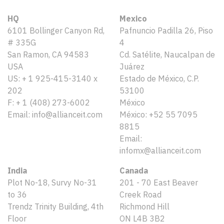
HQ
Mexico
6101 Bollinger Canyon Rd,
Pafnuncio Padilla 26, Piso
# 335G
4
San Ramon, CA 94583
Cd. Satélite, Naucalpan de
USA
Juárez
US: + 1 925-415-3140 x
Estado de México, C.P.
202
53100
F: + 1 (408) 273-6002
México
Email: info@allianceit.com
México: +52 55 7095
8815
Email:
infomx@allianceit.com
India
Canada
Plot No-18, Survy No-31
201 - 70 East Beaver
to 36
Creek Road
Trendz Trinity Building, 4th
Richmond Hill
Floor
ON L4B 3B2