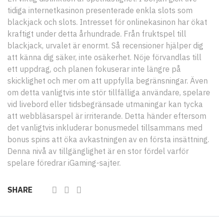
tidiga internetkasinon presenterade enkla slots som
blackjack och slots. Intresset för onlinekasinon har ökat
kraftigt under detta århundrade. Från fruktspel till
blackjack, urvalet är enormt. Så recensioner hjälper dig
att känna dig säker, inte osäkerhet. Nöje förvandlas till
ett uppdrag, och planen fokuserar inte längre på
skicklighet och mer om att uppfylla begränsningar. Även
om detta vanligtvis inte stör tillfälliga användare, spelare
vid livebord eller tidsbegränsade utmaningar kan tycka
att webbläsarspel är irriterande. Detta händer eftersom
det vanligtvis inkluderar bonusmedel tillsammans med
bonus spins att öka avkastningen av en första insättning.
Denna nivå av tillgänglighet är en stor fördel varför
spelare föredrar iGaming-sajter.
SHARE