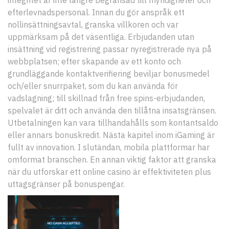
integritet är inte längre begränsad till myndigheter och
efterlevnadspersonal. Innan du gör anspråk ett
nollinsättningsavtal, granska villkoren och var
uppmärksam på det väsentliga. Erbjudanden utan
insättning vid registrering passar nyregistrerade nya på
webbplatsen; efter skapande av ett konto och
grundläggande kontaktverifiering beviljar bonusmedel
och/eller snurrpaket, som du kan använda för
vadslagning; till skillnad från free spins-erbjudanden,
spelvalet är ditt och använda den tillåtna insatsgränsen.
Utbetalningen kan vara tillhandahålls som kontantsaldo
eller annars bonuskredit. Nästa kapitel inom iGaming är
fullt av innovation. I slutändan, mobila plattformar har
omformat branschen. En annan viktig faktor att granska
när du utforskar ett online casino är effektiviteten plus
uttagsgränser på bonuspengar.